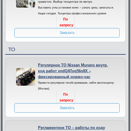
грамотно. Выбор техцентра по метро.
Выставить углы установки колес – узнать цены, записаться.
Акции сегодня. Техцентры профессионального уровня.
По
запросу
Заказать
ТО
Регулярное ТО Nissan Murano внутр.
код работ vndQAToq56n8X –
фиксированный нормо-час
Провести регулярное техобслуживание, найти автотехцентр
(Москва).
По
запросу
Заказать
Регламентное ТО – работы по коду