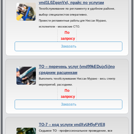
vnd1L0ZqqnVxl, прайс по услугам
Техобслуживание по регламенту в удобном районе,
выбор специалистов оперативно.
Провести регламентные работы для Ниссан Мурано,
исполнители - московские СТО.
По
запросу
Заказать
ТО – перечень услуг (vnd99kEDujxSj)по
средним расценкам
Выполнить техобслуживание Ниссан Мурано - весь спектр
мероприятий, расходники.
По
запросу
Заказать
ТО-7 – код услуги vndXvUH5yFVE8
Седьмое ТО - профессиональное проведение, все