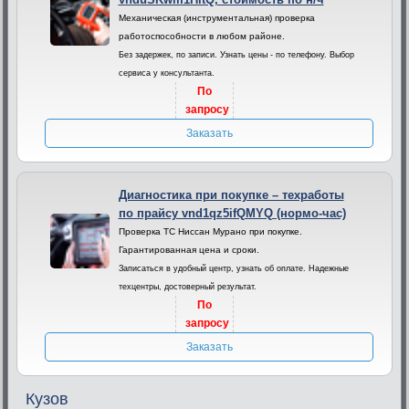
Механическая (инструментальная) проверка
работоспособности в любом районе.
Без задержек, по записи. Узнать цены - по телефону. Выбор
сервиса у консультанта.
По
запросу
Заказать
Диагностика при покупке – техработы
по прайсу vnd1qz5ifQMYQ (нормо-час)
Проверка ТС Ниссан Мурано при покупке.
Гарантированная цена и сроки.
Записаться в удобный центр, узнать об оплате. Надежные
техцентры, достоверный результат.
По
запросу
Заказать
Кузов