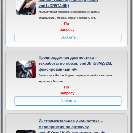
vnd1xDR5TA4fK)
Компьютерная проверка (сканирование) систем -
специалисты. Москва, низкая стоимость н/ч.
По
запросу
Заказать
Предпродажная диагностика –
техработы по обозн. vndDlmS8MjS2M,
фиксированный н/ч
Диагностика Ниссан Мурано перед продажей - выполнить
недорого в Москве.
По
запросу
Заказать
Инструментальная диагностика –
мероприятия по артикулу
vnduSKwm1HltQ, стоимость по н/ч