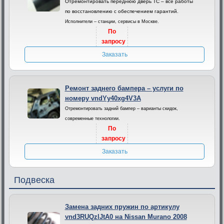
Отремонтировать переднюю дверь ТС – все работы
по восстановлению с обеспечением гарантий.
Исполнители – станции, сервисы в Москве.
По
запросу
Заказать
Ремонт заднего бампера – услуги по
номеру vndYy40xg4V3A
Отремонтировать задний бампер – варианты скидок,
современные технологии.
По
запросу
Заказать
Подвеска
Замена задних пружин по артикулу
vnd3RUQzlJtA0 на Nissan Murano 2008