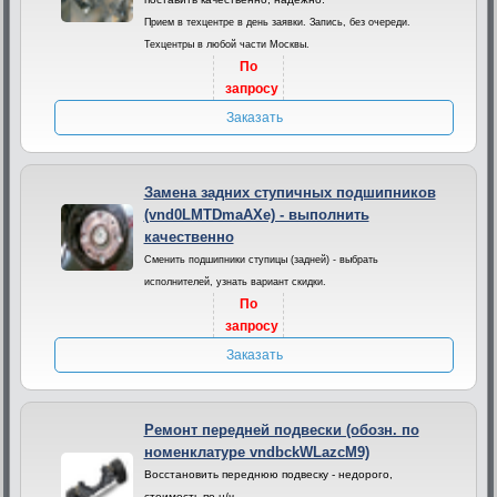
Прием в техцентре в день заявки. Запись, без очереди.
Техцентры в любой части Москвы.
По
запросу
Заказать
Замена задних ступичных подшипников
(vnd0LMTDmaAXe) - выполнить
качественно
Сменить подшипники ступицы (задней) - выбрать
исполнителей, узнать вариант скидки.
По
запросу
Заказать
Ремонт передней подвески (обозн. по
номенклатуре vndbckWLazcM9)
Восстановить переднюю подвеску - недорого,
стоимость по н/ч.