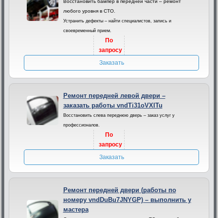
Восстановить бампер в передней части – ремонт
любого уровня в СТО.
Устранить дефекты – найти специалистов, запись и
своевременный прием.
По
запросу
Заказать
Ремонт передней левой двери –
заказать работы vndTi31oVXITu
Восстановить слева переднюю дверь – заказ услуг у
профессионалов.
По
запросу
Заказать
Ремонт передней двери (работы по
номеру vndDuBu7JNYGP) – выполнить у
мастера