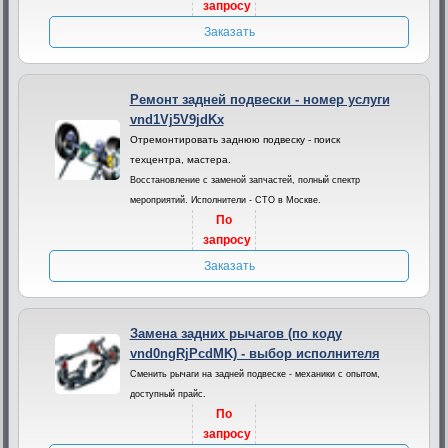
запросу
Заказать
Ремонт задней подвески - номер услуги
vnd1Vj5V9jdKx
Отремонтировать заднюю подвеску - поиск
техцентра, мастера.
Восстановление с заменой запчастей, полный спектр
мероприятий. Исполнители - СТО в Москве.
По
запросу
Заказать
Замена задних рычагов (по коду
vnd0ngRjPcdMK) - выбор исполнителя
Сменить рычаги на задней подвеске - механики с опытом,
доступный прайс.
По
запросу