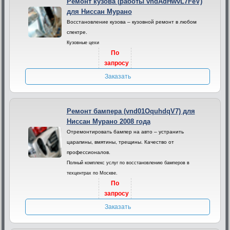
Ремонт кузова (работы vndAdHwvL7FeV)
для Ниссан Мурано
Восстановление кузова – кузовной ремонт в любом
спектре.
Кузовные цехи
По
запросу
Заказать
Ремонт бампера (vnd01OquhdqV7) для
Ниссан Мурано 2008 года
Отремонтировать бампер на авто – устранить
царапины, вмятины, трещины. Качество от
профессионалов.
Полный комплекс услуг по восстановлению бамперов в
техцентрах по Москве.
По
запросу
Заказать