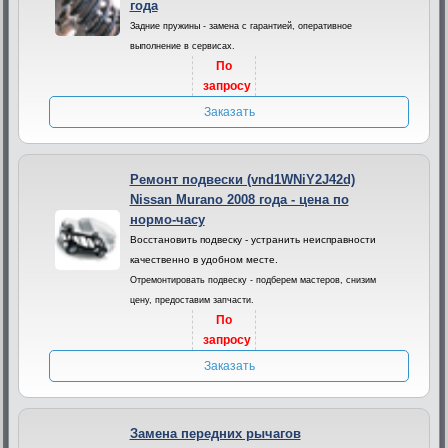
года
Задние пружины - замена с гарантией, оперативное
выполнение в сервисах.
По
запросу
Заказать
Ремонт подвески (vnd1WNiY2J42d)
Nissan Murano 2008 года - цена по
нормо-часу
Восстановить подвеску - устранить неисправности
качественно в удобном месте.
Отремонтировать подвеску - подберем мастеров, снизим
цену, предоставим запчасти.
По
запросу
Заказать
Замена передних рычагов