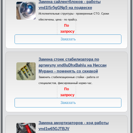
Замена сайлентблоков - работы
vnd1ISr5gGNp5 на подвеске
Исполнительные структуры - проверенные СТО. Сроки
обеспечены, цена - по прайсу.
По
запросу
Заказать
Замена стоек стабилизатора по
артикулу vnd0uDhxBahlu на Ниссан
Мурано - поменять со скидкой
Заменить стабилизационные стойки - работа от
специалистов, фиксированный нормо-час.
По
запросу
Заказать
Замена амортизаторов - код работы
vnd1w65GJTBJV