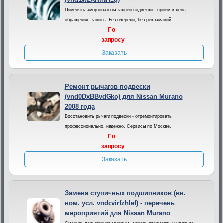
Поменять амортизаторы задней подвески - прием в день
обращения, запись. Без очереди, без рекламаций.
По
запросу
Заказать
Ремонт рычагов подвески
(vnd0DxBBvdGko) для Nissan Murano
2008 года
Восстановить рычаги подвески - отремонтировать
профессионально, надежно. Сервисы по Москве.
По
запросу
Заказать
Замена ступичных подшипников (вн.
ном. усл. vndcvirfzhIef) - перечень
мероприятий для Nissan Murano