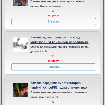
Поменять амортизаторы - удобные сервисы, выбор по
районам. Запись, консультация.
По
запросу
Заказать
Замена задних рычагов (по коду
vnd02py9HRxFU) - выбор исполнителя
Сменить рычаги на задней подвеске - механики с опытом,
доступный прайс.
По
запросу
Заказать
Замена передних амортизаторов
(vndxNnKXhcuFR) - цена в техцентрах
Поменять амортизаторы на передней оси - оперативная
работа, прейскурант по н/ч.
По