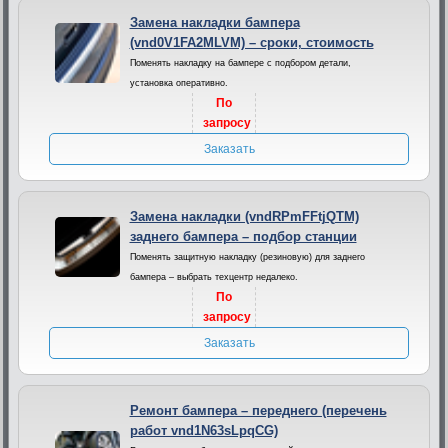
Замена накладки бампера
(vnd0V1FA2MLVM) – сроки, стоимость
Поменять накладку на бампере с подбором детали,
установка оперативно.
По
запросу
Заказать
Замена накладки (vndRPmFFtjQTM)
заднего бампера – подбор станции
Поменять защитную накладку (резиновую) для заднего
бампера – выбрать техцентр недалеко.
По
запросу
Заказать
Ремонт бампера – переднего (перечень
работ vnd1N63sLpqCG)