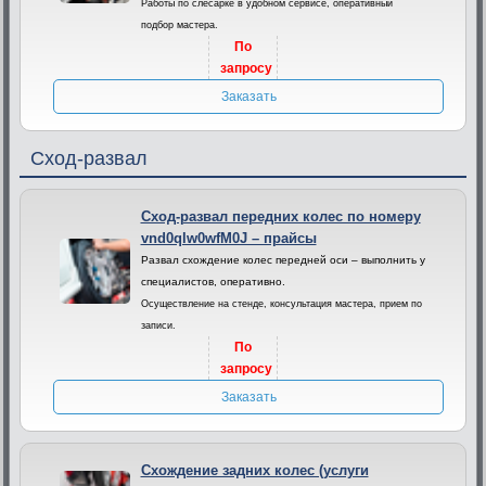
Работы по слесарке в удобном сервисе, оперативный
подбор мастера.
По
запросу
Заказать
Сход-развал
Сход-развал передних колес по номеру
vnd0qlw0wfM0J – прайсы
Развал схождение колес передней оси – выполнить у
специалистов, оперативно.
Осуществление на стенде, консультация мастера, прием по
записи.
По
запросу
Заказать
Схождение задних колес (услуги