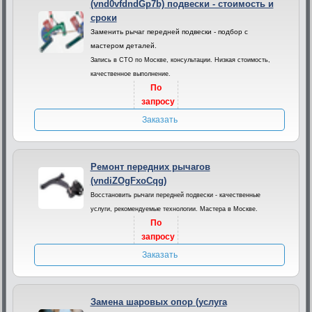
(vnd0vfdndGp7b) подвески - стоимость и
сроки
Заменить рычаг передней подвески - подбор с
мастером деталей.
Запись в СТО по Москве, консультации. Низкая стоимость,
качественное выполнение.
По
запросу
Заказать
Ремонт передних рычагов
(vndiZOgFxoCqg)
Восстановить рычаги передней подвески - качественные
услуги, рекомендуемые технологии. Мастера в Москве.
По
запросу
Заказать
Замена шаровых опор (услуга