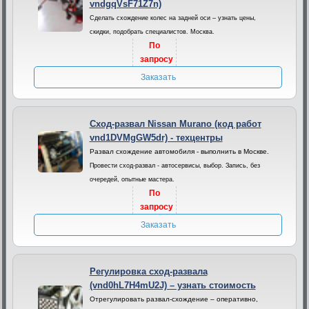
vndgqVsF71Z7n)
Сделать схождение колес на задней оси – узнать цены,
скидки, подобрать специалистов. Москва.
По
запросу
Заказать
Сход-развал Nissan Murano (код работ
vnd1DVMgGW5dr) - техцентры
Развал схождение автомобиля - выполнить в Москве.
Провести сход-развал - автосервисы, выбор. Запись, без
очередей, опытные мастера.
По
запросу
Заказать
Регулировка сход-развала
(vnd0hL7H4mU2J) – узнать стоимость
Отрегулировать развал-схождение – оперативно,