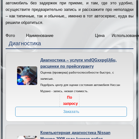
автомобиль без задержек при приеме, и там, где это удобно,
осуществите предварительно запись и расскажите про неполадки
– как типичные, так и обычные,, именно в тот автосервис, куда вы
решили обратиться.
Фото
Наименование
Цена
Использовани
Диагностика
Диагностика – услуги vndQGxxpgUj6u,
расценки по прейскуранту
Оценка (проверка) работоспособности быстро, с
записью.
Подобрать центр для оценки состояния автомобиля Ниссан
Мурано - запись, низкая стоимость.
По
запросу
Заказать
Компьютерная диагностика Nissan
Murano 2008 года (номер работ