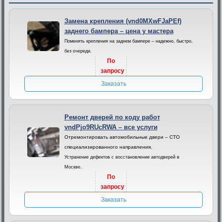
Замена крепления (vnd0MXwFJaPEf)
заднего бампера – цена у мастера
Поменять крепления на заднем бампере – надежно, быстро,
без очереди.
По
запросу
Заказать
Ремонт дверей по коду работ
vndPjo9RUcRWA – все услуги
Отремонтировать автомобильные двери – СТО
специализированного направления.
Устранение дефектов с восстановление автодверей в
Москве.
По
запросу
Заказать