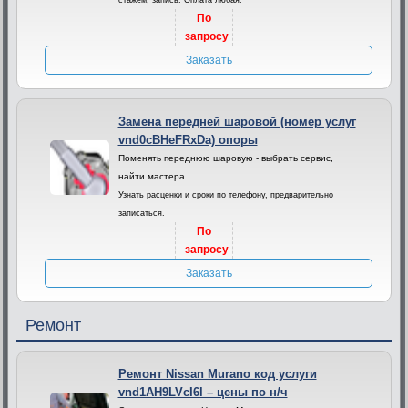
стажем, запись. Оплата любая.
По
запросу
Заказать
Замена передней шаровой (номер услуг
vnd0cBHeFRxDa) опоры
Поменять переднюю шаровую - выбрать сервис,
найти мастера.
Узнать расценки и сроки по телефону, предварительно
записаться.
По
запросу
Заказать
Ремонт
Ремонт Nissan Murano код услуги
vnd1AH9LVcI6l – цены по н/ч