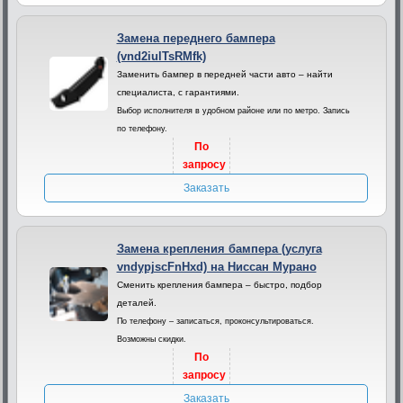
Замена переднего бампера
(vnd2iulTsRMfk)
Заменить бампер в передней части авто – найти
специалиста, с гарантиями.
Выбор исполнителя в удобном районе или по метро. Запись
по телефону.
По
запросу
Заказать
Замена крепления бампера (услуга
vndypjscFnHxd) на Ниссан Мурано
Сменить крепления бампера – быстро, подбор
деталей.
По телефону – записаться, проконсультироваться.
Возможны скидки.
По
запросу
Заказать