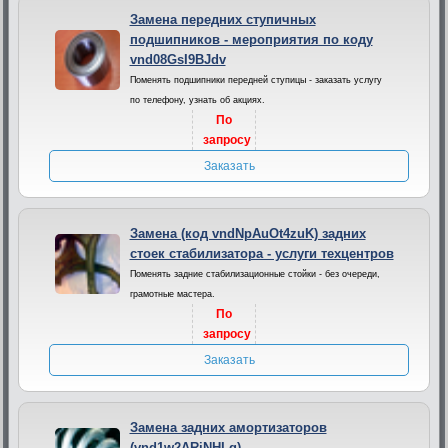
Замена передних ступичных
подшипников - мероприятия по коду
vnd08GsI9BJdv
Поменять подшипники передней ступицы - заказать услугу
по телефону, узнать об акциях.
По
запросу
Заказать
Замена (код vndNpAuOt4zuK) задних
стоек стабилизатора - услуги техцентров
Поменять задние стабилизационные стойки - без очереди,
грамотные мастера.
По
запросу
Заказать
Замена задних амортизаторов
(vnd1w2ARiNHLq)