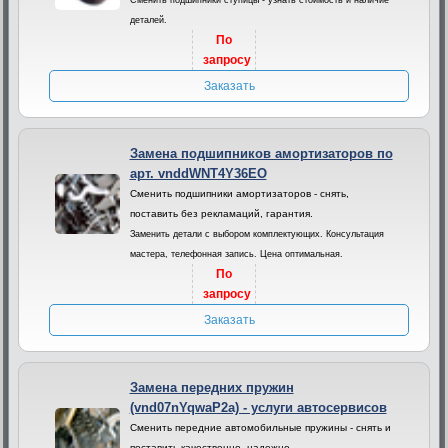
Сменить подшипники ступицы - узнать стоимость и наличие
деталей.
По
запросу
Заказать
Замена подшипников амортизаторов по
арт. vnddWNT4Y36EO
Сменить подшипники амортизаторов - снять,
поставить без рекламаций, гарантия.
Заменить детали с выбором комплектующих. Консультация
мастера, телефонная запись. Цена оптимальная.
По
запросу
Заказать
Замена передних пружин
(vnd07nYqwaP2a) - услуги автосервисов
Сменить передние автомобильные пружины - снять и
поставить качественно, надежно.