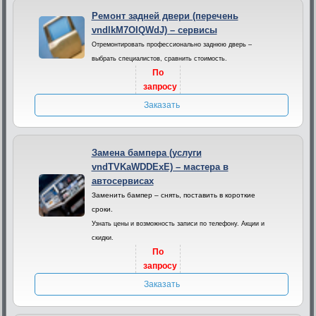
Ремонт задней двери (перечень
vndlkM7OIQWdJ) – сервисы
Отремонтировать профессионально заднюю дверь –
выбрать специалистов, сравнить стоимость.
По
запросу
Заказать
Замена бампера (услуги
vndTVKaWDDExE) – мастера в
автосервисах
Заменить бампер – снять, поставить в короткие
сроки.
Узнать цены и возможность записи по телефону. Акции и
скидки.
По
запросу
Заказать