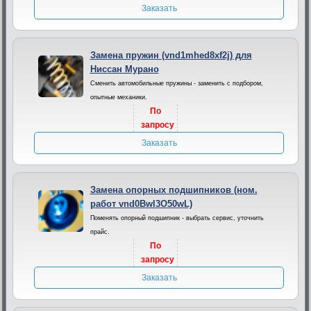
Заказать
Замена пружин (vnd1mhed8xf2j) для
Ниссан Мурано
Сменить автомобильные пружины - заменить с подбором,
опытные механики.
По
запросу
Заказать
Замена опорных подшипников (ном.
работ vnd0Bwl3O50wL)
Поменять опорный подшипник - выбрать сервис, уточнить
прайс.
По
запросу
Заказать