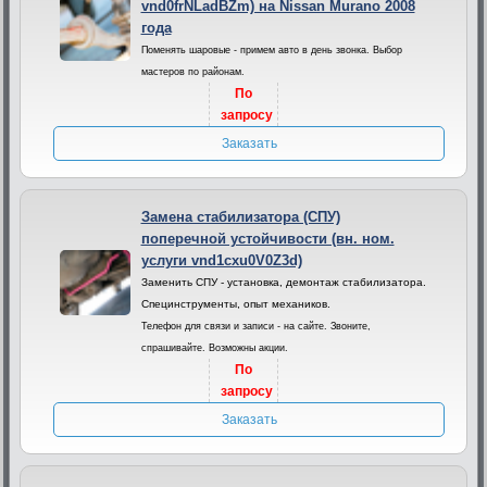
vnd0frNLadBZm) на Nissan Murano 2008
года
Поменять шаровые - примем авто в день звонка. Выбор
мастеров по районам.
По
запросу
Заказать
Замена стабилизатора (СПУ)
поперечной устойчивости (вн. ном.
услуги vnd1cxu0V0Z3d)
Заменить СПУ - установка, демонтаж стабилизатора.
Специнструменты, опыт механиков.
Телефон для связи и записи - на сайте. Звоните,
спрашивайте. Возможны акции.
По
запросу
Заказать