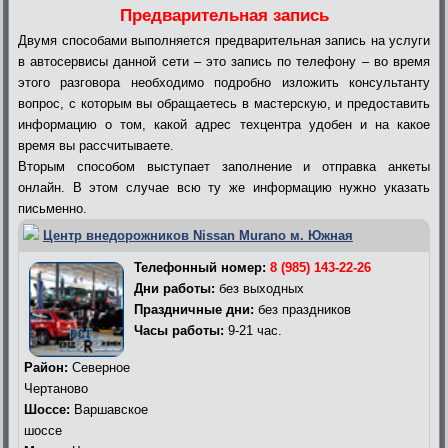
Предварительная запись
Двумя способами выполняется предварительная запись на услуги
в автосервисы данной сети – это запись по телефону – во время
этого разговора необходимо подробно изложить консультанту
вопрос, с которым вы обращаетесь в мастерскую, и предоставить
информацию о том, какой адрес техцентра удобен и на какое
время вы рассчитываете.
Вторым способом выступает заполнение и отправка анкеты
онлайн. В этом случае всю ту же информацию нужно указать
письменно.
Центр внедорожников Nissan Murano м. Южная
Телефонный номер:
8 (985) 143-22-26
Дни работы:
без выходных
Праздничные дни:
без праздников
Часы работы:
9-21 час.
Район:
Северное
Чертаново
Шоссе:
Варшавское
шоссе