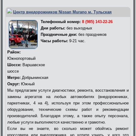
Центр внедорожников Nissan Murano м. Тульская
Телефонный номер:
8 (985) 143-22-26
Дни работы:
без выходных
Праздничные дни:
без праздников
Часы работы:
9-21 час.
Район:
Южнопортовый
Шоссе:
Варшавское
шоссе
Метро:
Добрынинская
Округ:
Южный
Мы предлагаем услуги диагностики, ремонта, восстановления и
замены агрегатов на любых автомобилях (внедорожниках,
паркетниках, 4 на 4), используя при этом профессиональное
оборудование, технические схемы работ и рекомендации
производителей. Благодаря этому, а также опыту персонала,
любые услуги выполняются качественно и грамотно.
Если вы не знаете, во сколько может обойтись ремонт
кроссовера или внедорожника, но хотите узнать, у кого это