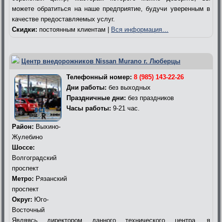
можете обратиться на наше предприятие, будучи уверенным в
качестве предоставляемых услуг.
Скидки:
постоянным клиентам |
Вся информация…
Центр внедорожников Nissan Murano г. Люберцы
Телефонный номер:
8 (985) 143-22-26
Дни работы:
без выходных
Праздничные дни:
без праздников
Часы работы:
9-21 час.
Район:
Выхино-
Жулебино
Шоссе:
Волгоградский
проспект
Метро:
Рязанский
проспект
Округ:
Юго-
Восточный
Являясь директором данного технического центра, я