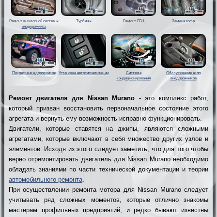
Ремонт выхлопной системы
Турбины
Ремонт ГБЦ
Замена гофр
внедорожника
Покраска внедорожников
Установка автосигнализации
Система
Обслуживание акпп
кондиционирования
внедорожников
Ремонт двигателя для Nissan Murano
- это комплекс работ,
который призван восстановить первоначальное состояние этого
агрегата и вернуть ему возможность исправно функционировать.
Двигатели, которые ставятся на джипы, являются сложными
агрегатами, которые включают в себя множество других узлов и
элементов. Исходя из этого следует заметить, что для того чтобы
верно отремонтировать двигатель для Nissan Murano необходимо
обладать знаниями по части технической документации и теории
автомобильного ремонта
.
При осуществлении ремонта мотора для Nissan Murano следует
учитывать ряд сложных моментов, которые отлично знакомы
мастерам профильных предприятий, и редко бывают известны