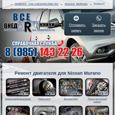
→
ГЛАВНАЯ VSE-VNEDOROJNIKI.RU
→
NISSAN MURANO
→
РЕМОНТ
ДВИГАТЕЛЯ
НИССАН МУРАНО
Отправить
Заказать
заявку
звонок
Ремонт двигателя для Nissan Murano
Замена свечей накаливания
Ремонт мкпп
Автоэлектрика
Ремонт раздаточной
коробки