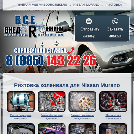
→
ГЛАВНАЯ VSE-VNEDOROJNIKI.RU
→
NISSAN MURANO
→
РИХТОВКА
КОЛЕНВАЛА
НИССАН МУРАНО
Отправить
Заказать
заявку
звонок
Рихтовка коленвала для Nissan Murano
Ремонт стартеров и
Ремонт бензинового
Замена сцепления на
Шиномонтаж и
генераторов
двигателя
внедорожниках
балансировка