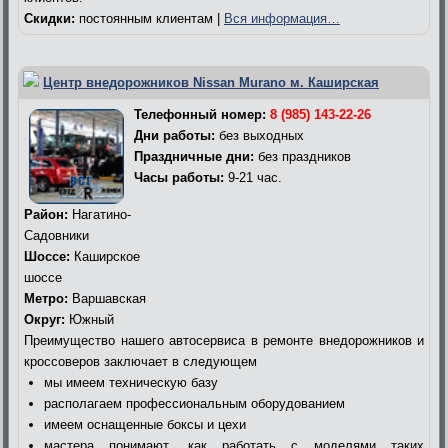
Скидки:
постоянным клиентам |
Вся информация…
Центр внедорожников Nissan Murano м. Каширская
Телефонный номер:
8 (985) 143-22-26
Дни работы:
без выходных
Праздничные дни:
без праздников
Часы работы:
9-21 час.
Район:
Нагатино-
Садовники
Шоссе:
Каширское
шоссе
Метро:
Варшавская
Округ:
Южный
Преимущество нашего автосервиса в ремонте внедорожников и
кроссоверов заключает в следующем
мы имеем техническую базу
располагаем профессиональным оборудованием
имеем оснащенные боксы и цехи
мастера понимают, как работать с моделями таких