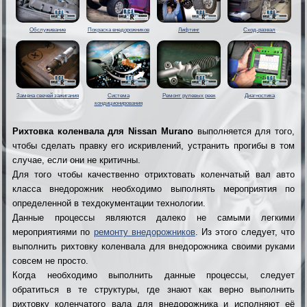
Обслуживание
Покраска внедорожников
Лифтинг
Сход-развал
Замена свечей зажигания
Система
Ремонт рулевых реек
Диагностика
кондиционирования
Рихтовка коленвала для Nissan Murano
выполняется для того,
чтобы сделать правку его искривлений, устранить прогибы в том
случае, если они не критичны.
Для того чтобы качественно отрихтовать коленчатый вал авто
класса внедорожник необходимо выполнять мероприятия по
определенной в техдокументации технологии.
Данные процессы являются далеко не самыми легкими
мероприятиями по
ремонту внедорожников
. Из этого следует, что
выполнить рихтовку коленвала для внедорожника своими руками
совсем не просто.
Когда необходимо выполнить данные процессы, следует
обратиться в те структуры, где знают как верно выполнить
рихтовку коленчатого вала для внедорожника и исполняют её