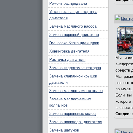
Ремонт распредвала
Установка защиты картера
двигателя
Центр
Замена масляного насоса
Замена поршней двигателя
Гильзовка блока цилиндров
Хонинговка двигателя
Мы явля
Расточка двигателя
внедорож
Замена гидрокомпенсаторов
средств д
Замена клапанной крышки
Мы распо
двигателя
разного 
понимать,
Замена маслосъемных колец
Если вы 
Замена маслосъемных
которого
колпачков
в качест
Замена поршневых колец
Скидки:
п
Замена прокладок двигателя
Замена шатунов
Центр