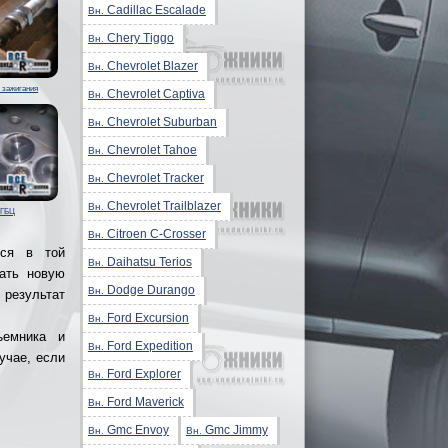
Cadillac Escalade
Вн.
Chery Tiggo
Вн.
Chevrolet Blazer
Вн.
 зажигания
Chevrolet Captiva
Вн.
Chevrolet Suburban
Вн.
Chevrolet Tahoe
Вн.
Chevrolet Tracker
Вн.
Chevrolet Trailblazer
Вн.
 ГБЦ
Citroen C-Crosser
Вн.
ся в той
Daihatsu Terios
Вн.
вать новую
Dodge Durango
Вн.
результат
Ford Excursion
Вн.
ъемника и
Ford Expedition
Вн.
учае, если
Ford Explorer
Вн.
Ford Maverick
Вн.
Gmc Envoy
Gmc Jimmy
Вн.
Вн.