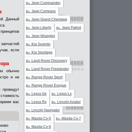
Jeep Commander
Вн.
а
Jeep Compass
Вн.
ей. Данный
Jeep Grand Cherokee
Вн.
са.
Jeep Liberty
Jeep Patriot
Вн.
Вн.
 принципов
Jeep Wrangler
Вн.
 запчастей
Kia Sorento
Вн.
учае, если
Kia Sportage
Вн.
Land Rover Discovery
Вн.
тора
Land Rover Freelander
Вн.
ах обычно
ыстро и не
Range Rover Sport
Вн.
Range Rover Evogue
Вн.
о проведут
Lexus Gx
Lexus Lx
Вн.
Вн.
 стоимость
 время вас
Lexus Rx
Lincoln Aviator
Вн.
Вн.
Lincoln Navigator
Вн.
Mazda Cx-5
Mazda Cx-7
Вн.
Вн.
ново
Mazda Cx-9
Вн.
ссе