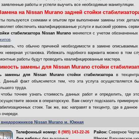
 заявленные работы и успели выучить все необходимые манипуляции.
Замена на Nissan Murano задней стойки стабилизатор
ты пользуются схемами и опытом при выполнении замены этих детал
зволяет обеспечить квалифицированные услуги и высокий уровень серви
ойки стабилизатора Nissan Murano
меняются с учетом обозначенных
жипов
.
знавать, что обычно причиной необходимости в замене описываемых
их неверная установка. Избежать подобного варианта можно в том сл
монтные работы будут проводить квалифицированные мастера.
имость замены для Nissan Murano стойки стабилиза
ь замены для Nissan Murano стойки стабилизатора
в техцентр
. Данный факт объясняется тем, что эта услуга осуществляется б
ольшого труда.
 чтобы точнее узнать стоимость данных работ и определить, где эт
 осуществите звонок в операторскую. Вам смогут подсказать примерную
абилизационных стоек. Так же, вас направят в техцентр, где в данное
з очереди.
 внедорожников Nissan Murano м. Южная
Телефонный номер:
8 (985) 143-22-26
Район:
Северное Черта
Дни работы:
без выходных
Шоссе:
Варшавское шо