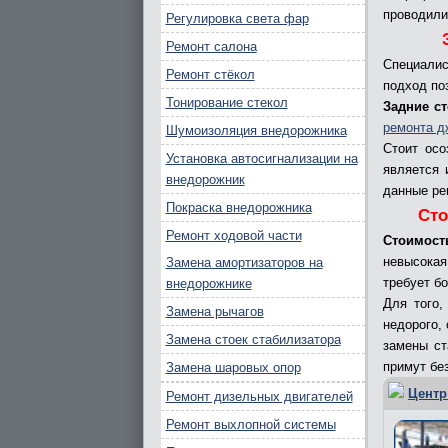
проводили
Регулировка света фар
Ремонт салона
Специалис
Ремонт стёкол
подход по
Тонирование стекол
Задние ст
ремонта д
Шумоизоляция внедорожника
Стоит осо
Установка автосигнализации на
является 
внедорожник
данные ре
Покраска внедорожника
Сто
Ремонт ходовой части
Стоимост
невысокая
Замена амортизаторов на
требует б
внедорожнике
Для того,
Замена рычагов
недорого,
Замена стоек стабилизатора
замены ст
примут бе
Замена шаровых опор
Центр
Ремонт дизельных двигателей
Ремонт выхлопной системы