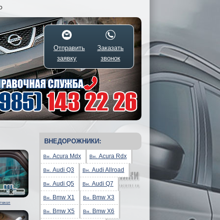
О
Отправить
Заказать
заявку
звонок
ВНЕДОРОЖНИКИ:
Acura Mdx
Acura Rdx
Вн.
Вн.
Audi Q3
Audi Allroad
Вн.
Вн.
Audi Q5
Audi Q7
Вн.
Вн.
Bmw X1
Bmw X3
Вн.
Вн.
стекол
Bmw X5
Bmw X6
Вн.
Вн.