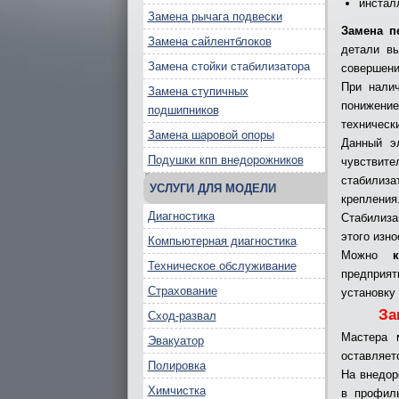
инстал
Замена рычага подвески
Замена п
Замена сайлентблоков
детали в
Замена стойки стабилизатора
совершени
При налич
Замена ступичных
понижение
подшипников
техническ
Замена шаровой опоры
Данный э
Подушки кпп внедорожников
чувствит
стабилиз
УСЛУГИ ДЛЯ МОДЕЛИ
крепления
Диагностика
Стабилиза
этого изно
Компьютерная диагностика
Можно
Техническое обслуживание
предприя
Страхование
установку
За
Сход-развал
Мастера 
Эвакуатор
оставляет
Полировка
На внедо
Химчистка
в профил