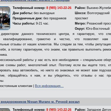
Телефонный номер:
8 (985) 143-22-26
Район:
Выхино-Жулеби
Дни работы:
без выходных
Шоссе:
Волгоградский
Праздничные дни:
без праздников
проспект
Часы работы:
9-21 час.
Метро:
Рязанский прос
Округ:
Юго-Восточный
директором данного технического центра, я гарантирую, что сп
т квалифицированно, грамотно и честно, что позволяет нам 
льные отзывы от наших клиентов. Мы следим за тем, чтобы репутация
себя, а потому гарантируем, что знаем, как правильно выполнить ремо
ника.
ессиональной работы у нас есть все необходимое – специальное обор
кие схемы работ, многолетний опыт. Поэтому если вы ищете того, к
ировать ваш автомобиль, но никто из знакомых не может вам подсказ
ятие, обращайтесь к нам, и вы убедитесь, что отзывы о нас пр
ны.
остоянным клиентам |
Вся информация…
 внедорожников Nissan Murano м. Речной вокзал
Телефонный номер:
8 (985) 143-22-26
Район:
Западное Дегун