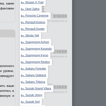
Nissan X-Trail
Вн.
ка, какие
ффективен
Opel Zafira
Вн.
Porsche Cayenne
Вн.
Renault Koleos
Вн.
Renault Duster
Вн.
Skoda Yeti
Вн.
Ssangyong Actyon
Вн.
Ssangyong Korando
Вн.
Ssangyong Kyron
Вн.
Ssangyong Rexton
Вн.
азличного
Subaru Forester
Вн.
м уровне,
Subaru Outback
Вн.
комендуют
Subaru Tribeca
Вн.
рить ваши
Suzuki Grand Vitara
Вн.
ратитесь в
Suzuki Jimny
Вн.
твенную и
Suzuki Sx4
Вн.