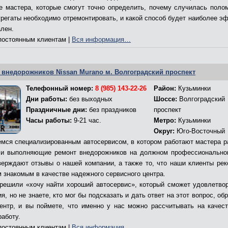
е мастера, которые смогут точно определить, почему случилась полом
грегаты необходимо отремонтировать, и какой способ будет наиболее э
ален.
остоянным клиентам |
Вся информация…
 внедорожников Nissan Murano м. Волгоградский проспект
Телефонный номер:
8 (985) 143-22-26
Район:
Кузьминки
Дни работы:
без выходных
Шоссе:
Волгоградский
Праздничные дни:
без праздников
проспект
Часы работы:
9-21 час.
Метро:
Кузьминки
Округ:
Юго-Восточный
мся специализированным автосервисом, в котором работают мастера р
и выполняющие ремонт внедорожников на должном профессионально
верждают отзывы о нашей компании, а также то, что наши клиенты ре
м знакомым в качестве надежного сервисного центра.
решили «хочу найти хороший автосервис», который сможет удовлетво
я, но не знаете, кто мог бы подсказать и дать ответ на этот вопрос, об
ентр, и вы поймете, что именно у нас можно рассчитывать на качес
работу.
остоянным клиентам |
Вся информация…