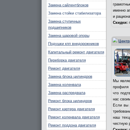
грамотны
Замена сайлентблоков
именно а
Замена стойки стабилизатора
и рацион
Замена ступичных
Скидки:
п
подшипников
Замена шаровой опоры
Центр
Подушки кпп внедорожников
Капитальный ремонт двигателя
Переборка двигателя
Ремонт двигателя
Замена блока цилиндров
Мы являе
Замена коленвала
профиля 
Замена распредвала
что подт
нас свои
Ремонт блока цилиндров
Если вы 
Ремонт картера двигателя
требовани
Ремонт коленвала двигателя
наш техц
честную 
Ремонт поддона двигателя
Скидки:
п