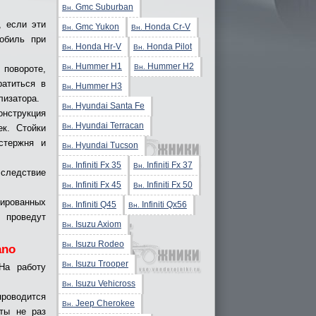
Gmc Suburban
Вн.
, если эти
Gmc Yukon
Honda Cr-V
Вн.
Вн.
обиль при
Honda Hr-V
Honda Pilot
Вн.
Вн.
Hummer H1
Hummer H2
Вн.
Вн.
 повороте,
ратиться в
Hummer H3
Вн.
лизатора.
Hyundai Santa Fe
Вн.
нструкция
Hyundai Terracan
Вн.
к. Стойки
стержня и
Hyundai Tucson
Вн.
Infiniti Fx 35
Infiniti Fx 37
Вн.
Вн.
Вследствие
Infiniti Fx 45
Infiniti Fx 50
Вн.
Вн.
рованных
Infiniti Q45
Infiniti Qx56
Вн.
Вн.
 проведут
Isuzu Axiom
Вн.
Isuzu Rodeo
Вн.
ano
Isuzu Trooper
Вн.
На работу
Isuzu Vehicross
Вн.
роводится
Jeep Cherokee
Вн.
ты не раз