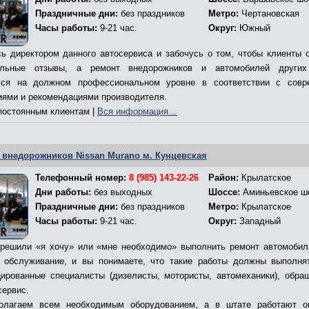
Праздничные дни:
без праздников
Метро:
Чертановская
Часы работы:
9-21 час.
Округ:
Южный
ь директором данного автосервиса и забочусь о том, чтобы клиенты 
ельные отзывы, а ремонт внедорожников и автомобилей других
лся на должном профессиональном уровне в соответствии с совр
иями и рекомендациями производителя.
остоянным клиентам |
Вся информация…
 внедорожников Nissan Murano м. Кунцевская
Телефонный номер:
8 (985) 143-22-26
Район:
Крылатское
Дни работы:
без выходных
Шоссе:
Аминьевское ш
Праздничные дни:
без праздников
Метро:
Крылатское
Часы работы:
9-21 час.
Округ:
Западный
решили «я хочу» или «мне необходимо» выполнить ремонт автомобил
 обслуживание, и вы понимаете, что такие работы должны выполня
ированные специалисты (дизелисты, мотористы, автомеханики), обра
сервис.
олагаем всем необходимым оборудованием, а в штате работают о