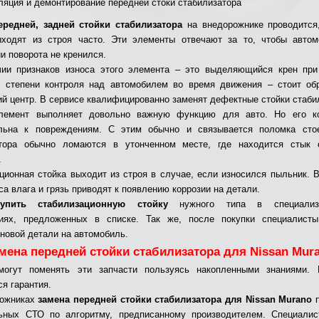
ляция и демонтирование передней стоки стабилизатора
ередней, задней стойки стабилизатора
на внедорожнике проводится
ыходят из строя часто. Эти элементы отвечают за то, чтобы автом
и поворота не кренился.
ии признаков износа этого элемента – это выделяющийся крен при
 степени контроля над автомобилем во время движения – стоит об
ий центр. В сервисе квалифицированно заменят дефектные стойки стаби
лемент выполняет довольно важную функцию для авто. Но его ко
ельна к повреждениям. С этим обычно и связывается поломка стое
атора обычно ломаются в утонченном месте, где находится стык 
.
ционная стойка выходит из строя в случае, если износился пыльник. 
са влага и грязь приводят к появлению коррозии на детали.
купить стабилизационную стойку
нужного типа в специализи
тиях, предложенных в списке. Так же, после покупки специалисты
 новой детали на автомобиль.
мена передней стойки стабилизатора для Nissan Mur
могут поменять эти запчасти пользуясь накопленными знаниями. 
ся гарантия.
рожниках
замена передней стойки стабилизатора для Nissan Murano
п
ьных СТО по алгоритму, предписанному производителем. Специалис