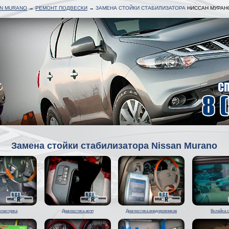
AN MURANO
→
РЕМОНТ ПОДВЕСКИ
→
ЗАМЕНА СТОЙКИ СТАБИЛИЗАТОРА
НИССАН МУРАН
Замена стойки стабилизатора Nissan Murano
электрика
Диагностика акпп
Диагностика внедорожников
Вклейка 