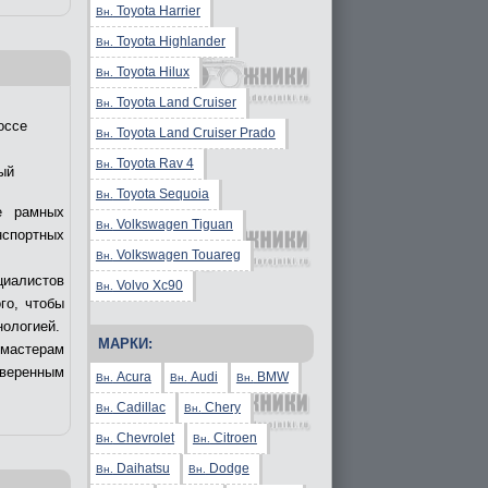
Toyota Harrier
Вн.
Toyota Highlander
Вн.
Toyota Hilux
Вн.
Toyota Land Cruiser
Вн.
оссе
Toyota Land Cruiser Prado
Вн.
Toyota Rav 4
Вн.
ый
Toyota Sequoia
Вн.
е рамных
Volkswagen Tiguan
Вн.
нспортных
Volkswagen Touareg
Вн.
циалистов
Volvo Xc90
Вн.
го, чтобы
нологией.
МАРКИ:
 мастерам
уверенным
Acura
Audi
BMW
Вн.
Вн.
Вн.
Cadillac
Chery
Вн.
Вн.
Chevrolet
Citroen
Вн.
Вн.
Daihatsu
Dodge
Вн.
Вн.