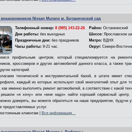
 внедорожников Nissan Murano м. Ботанический сад
Телефонный номер:
8 (985) 143-22-26
Район:
Останкинский
Дни работы:
без выходных
Шоссе:
Ярославское ш
Праздничные дни:
без праздников
Метро:
ВДНХ
Часы работы:
9-21 час.
Округ:
Северо-Восточн
емся профильным центром, который специализируется на ремонт
ников, кроссоверов и других автомобилей данного класса, а также тра
ругих категорий.
лагаем технической и инструментальной базой, в штате имеет спе
профиля, каждый из которых использует свой многолетний опыт для то
 как именно выполнять ремонт автомобилей, в соответствии с какой тех
решили «я хочу» или «мне надо» найти хороший сервисный центр,
 можно доверять, вы можете обратиться на наше предприятие, будучи 
ве предоставляемых услуг.
остоянным клиентам |
Вся информация…
 внедорожников Nissan Murano г. Люберцы