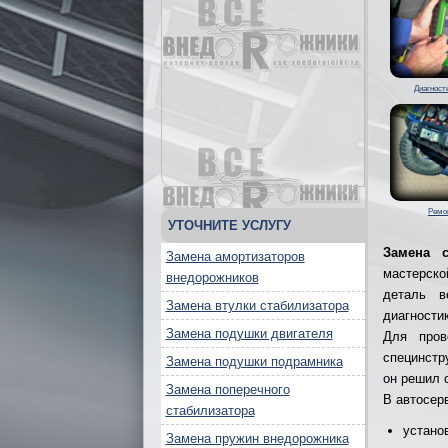
Диагност
Ремо
УТОЧНИТЕ УСЛУГУ
Замена с
Замена амортизаторов
мастерско
внедорожников
деталь в
Замена втулки стабилизатора
диагности
Замена подушки двигателя
Для пров
специнстр
Замена подушки подрамника
он решил 
Замена поперечного
В автосер
стабилизатора
устано
Замена пружин внедорожника