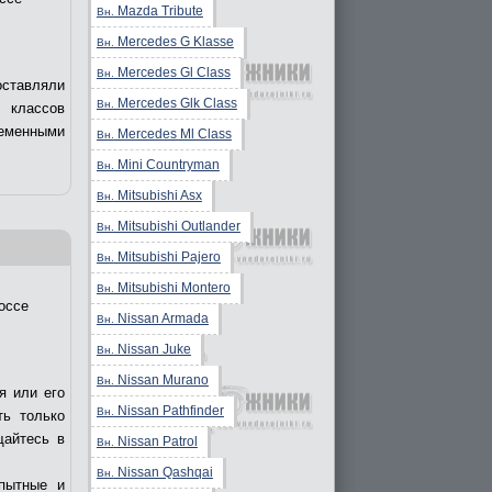
Mazda Tribute
Вн.
Mercedes G Klasse
Вн.
Mercedes Gl Class
Вн.
оставляли
Mercedes Glk Class
Вн.
 классов
еменными
Mercedes Ml Class
Вн.
Mini Countryman
Вн.
Mitsubishi Asx
Вн.
Mitsubishi Outlander
Вн.
Mitsubishi Pajero
Вн.
Mitsubishi Montero
Вн.
оссе
Nissan Armada
Вн.
Nissan Juke
Вн.
Nissan Murano
Вн.
я или его
Nissan Pathfinder
Вн.
ть только
щайтесь в
Nissan Patrol
Вн.
Nissan Qashqai
Вн.
пытные и