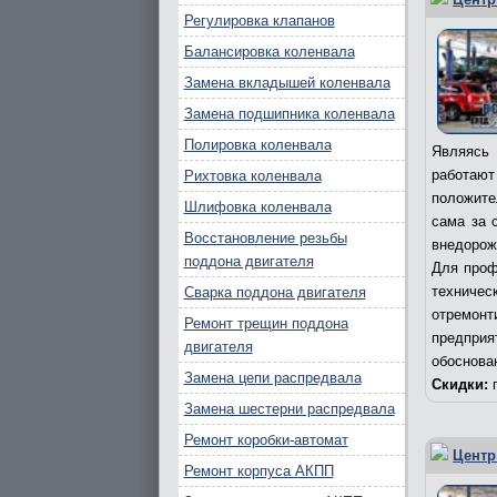
Регулировка клапанов
Балансировка коленвала
Замена вкладышей коленвала
Замена подшипника коленвала
Полировка коленвала
Являясь 
работаю
Рихтовка коленвала
положите
Шлифовка коленвала
сама за 
Восстановление резьбы
внедорож
поддона двигателя
Для проф
техничес
Сварка поддона двигателя
отремонт
Ремонт трещин поддона
предпри
двигателя
обоснова
Замена цепи распредвала
Скидки:
п
Замена шестерни распредвала
Ремонт коробки-автомат
Центр
Ремонт корпуса АКПП