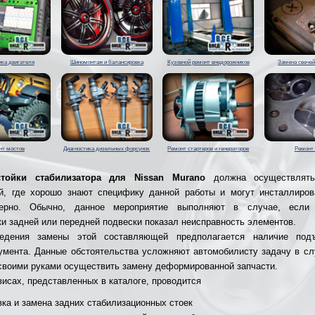
ика двигателя
Шиномонтаж и балансировка
Кузовной ремонт внедорожников
Замена свечей
нт мостов
Диагностика дизельных форсунок
Ремонт стартеров и генераторов
Ремонт
тойки стабилизатора для Nissan Murano
должна осуществлять
й, где хорошо знают специфику данной работы и могут инсталлиро
ерно. Обычно, данное мероприятие выполняют в случае, если 
ки задней или передней подвески показал неисправность элементов.
едения замены этой составляющей предполагается наличие под
умента. Данные обстоятельства усложняют автомобилисту задачу в сл
своими руками осуществить замену деформированной запчасти.
висах, представленных в каталоге, проводится
вка и замена задних стабилизационных стоек