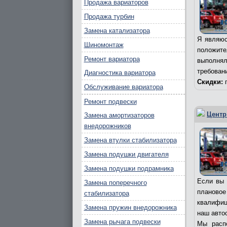
Продажа вариаторов
Продажа турбин
Замена катализатора
Я являюс
Шиномонтаж
положит
Ремонт вариатора
выполня
требован
Диагностика вариатора
Скидки:
п
Обслуживание вариатора
Ремонт подвески
Центр
Замена амортизаторов
внедорожников
Замена втулки стабилизатора
Замена подушки двигателя
Замена подушки подрамника
Если вы 
Замена поперечного
плановое
стабилизатора
квалифиц
Замена пружин внедорожника
наш авто
Замена рычага подвески
Мы расп