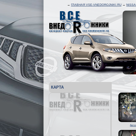
→
ГЛАВНАЯ VSE-VNEDOROJNIKI.RU
→
NISS
КАРТА
Авто