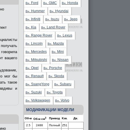
Ford
GMC
Honda
Вн.
Вн.
Вн.
но
Hummer
Hyundai
Вн.
Вн.
Infiniti
Isuzu
Jeep
Вн.
Вн.
Вн.
Kia
Land Rover
пект
Вн.
Вн.
Range Rover
Lexus
Вн.
Вн.
ециалисты
Lincoln
Mazda
Вн.
Вн.
получать
Mercedes
Mini
 говорила
Вн.
Вн.
нт вашего
Mitsubishi
Nissan
Вн.
Вн.
Opel
Porsche
Вн.
Вн.
удование,
Renault
Skoda
то мог бы
Вн.
Вн.
ать такое
SsangYong
Subaru
Вн.
Вн.
авдивы и
Suzuki
Toyota
Вн.
Вн.
Volkswagen
Volvo
Вн.
Вн.
МОДИФИКАЦИИ МОДЕЛИ
3
Об-м
Привод
Кзв.
Дв.
Об-м см
2.5
2488
Полный
Z51
ино