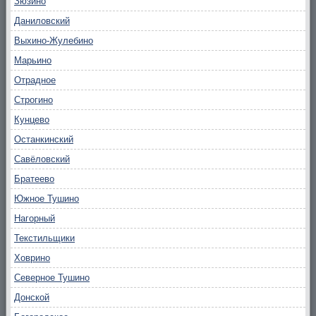
Зюзино
Даниловский
Выхино-Жулебино
Марьино
Отрадное
Строгино
Кунцево
Останкинский
Савёловский
Братеево
Южное Тушино
Нагорный
Текстильщики
Ховрино
Северное Тушино
Донской