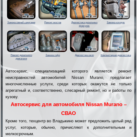
Замена свечей зажигания
Ремонт мостов
Диагностика дизельных
Замена колодок
форсунок
Ремонт дизельного
Замена гофр
Диагностика акпп
Компьютерная диагностика
двигателя
Автосервис, специализацией которого является ремонт
неисправностей автомобилей Nissan Murano, предлагает
многочисленные услуги, среди которых окажутся не только
агрегатный и, соответственно, слесарный ремонт, но и работы по
кузову.
Автосервис для автомобиля Nissan Murano –
СВАО
Кроме того, техцентр во Владыкино может предложить целый ряд
услуг, которые, обычно, причисляют к дополнительным и
мелкосрочным.