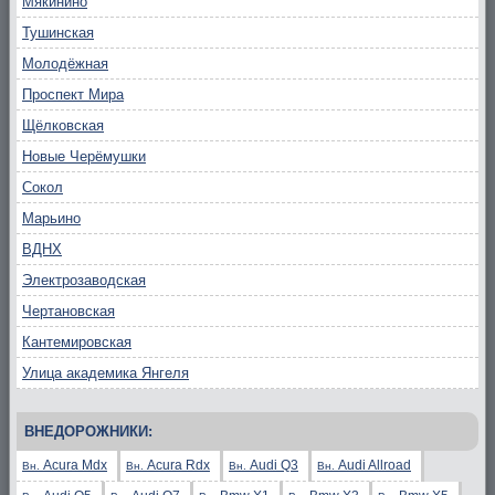
Мякинино
Тушинская
Молодёжная
Проспект Мира
Щёлковская
Новые Черёмушки
Сокол
Марьино
ВДНХ
Электрозаводская
Чертановская
Кантемировская
Улица академика Янгеля
ВНЕДОРОЖНИКИ:
Acura Mdx
Acura Rdx
Audi Q3
Audi Allroad
Вн.
Вн.
Вн.
Вн.