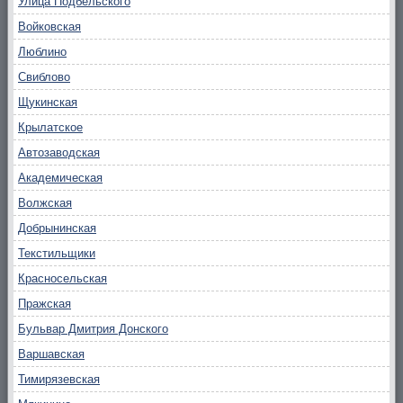
Улица Подбельского
Войковская
Люблино
Свиблово
Щукинская
Крылатское
Автозаводская
Академическая
Волжская
Добрынинская
Текстильщики
Красносельская
Пражская
Бульвар Дмитрия Донского
Варшавская
Тимирязевская