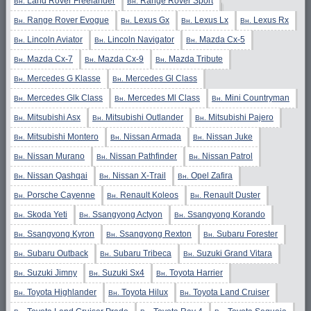
Land Rover Freelander
Range Rover Sport
Вн.
Вн.
Range Rover Evogue
Lexus Gx
Lexus Lx
Lexus Rx
Вн.
Вн.
Вн.
Вн.
Lincoln Aviator
Lincoln Navigator
Mazda Cx-5
Вн.
Вн.
Вн.
Mazda Cx-7
Mazda Cx-9
Mazda Tribute
Вн.
Вн.
Вн.
Mercedes G Klasse
Mercedes Gl Class
Вн.
Вн.
Mercedes Glk Class
Mercedes Ml Class
Mini Countryman
Вн.
Вн.
Вн.
Mitsubishi Asx
Mitsubishi Outlander
Mitsubishi Pajero
Вн.
Вн.
Вн.
Mitsubishi Montero
Nissan Armada
Nissan Juke
Вн.
Вн.
Вн.
Nissan Murano
Nissan Pathfinder
Nissan Patrol
Вн.
Вн.
Вн.
Nissan Qashqai
Nissan X-Trail
Opel Zafira
Вн.
Вн.
Вн.
Porsche Cayenne
Renault Koleos
Renault Duster
Вн.
Вн.
Вн.
Skoda Yeti
Ssangyong Actyon
Ssangyong Korando
Вн.
Вн.
Вн.
Ssangyong Kyron
Ssangyong Rexton
Subaru Forester
Вн.
Вн.
Вн.
Subaru Outback
Subaru Tribeca
Suzuki Grand Vitara
Вн.
Вн.
Вн.
Suzuki Jimny
Suzuki Sx4
Toyota Harrier
Вн.
Вн.
Вн.
Toyota Highlander
Toyota Hilux
Toyota Land Cruiser
Вн.
Вн.
Вн.