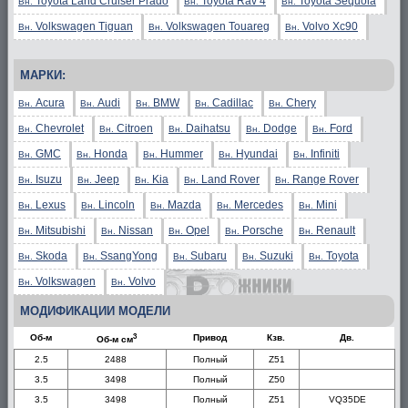
Toyota Land Cruiser Prado
Toyota Rav 4
Toyota Sequoia
Вн.
Вн.
Вн.
Volkswagen Tiguan
Volkswagen Touareg
Volvo Xc90
Вн.
Вн.
Вн.
МАРКИ:
Acura
Audi
BMW
Cadillac
Chery
Вн.
Вн.
Вн.
Вн.
Вн.
Chevrolet
Citroen
Daihatsu
Dodge
Ford
Вн.
Вн.
Вн.
Вн.
Вн.
GMC
Honda
Hummer
Hyundai
Infiniti
Вн.
Вн.
Вн.
Вн.
Вн.
Isuzu
Jeep
Kia
Land Rover
Range Rover
Вн.
Вн.
Вн.
Вн.
Вн.
Lexus
Lincoln
Mazda
Mercedes
Mini
Вн.
Вн.
Вн.
Вн.
Вн.
Mitsubishi
Nissan
Opel
Porsche
Renault
Вн.
Вн.
Вн.
Вн.
Вн.
Skoda
SsangYong
Subaru
Suzuki
Toyota
Вн.
Вн.
Вн.
Вн.
Вн.
Volkswagen
Volvo
Вн.
Вн.
МОДИФИКАЦИИ МОДЕЛИ
3
Об-м
Привод
Кзв.
Дв.
Об-м см
2.5
2488
Полный
Z51
3.5
3498
Полный
Z50
3.5
3498
Полный
Z51
VQ35DE