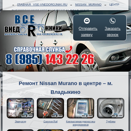
→
ГЛАВНАЯ VSE-VNEDOROJNIKI.RU
→
NISSAN MURANO
→
ЦЕНТР
ВНЕДОРОЖНИКОВ NISSAN MURANO М. ВЛАДЫКИНО
Отправить
Заказать
заявку
звонок
Ремонт Nissan Murano в центре – м.
Владыкино
Эвакуатор
Common Rail
Компьютерная диагностика
Турбины
внедорожников