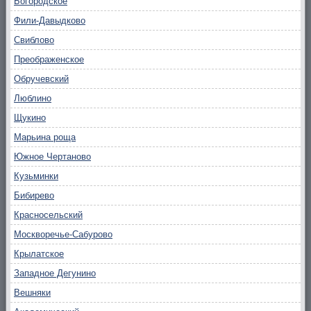
Богородское
Фили-Давыдково
Свиблово
Преображенское
Обручевский
Люблино
Щукино
Марьина роща
Южное Чертаново
Кузьминки
Бибирево
Красносельский
Москворечье-Сабурово
Крылатское
Западное Дегунино
Вешняки