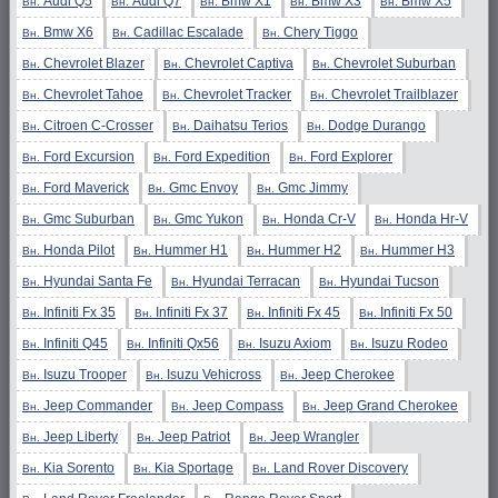
Audi Q5
Audi Q7
Bmw X1
Bmw X3
Bmw X5
Вн.
Вн.
Вн.
Вн.
Вн.
Bmw X6
Cadillac Escalade
Chery Tiggo
Вн.
Вн.
Вн.
Chevrolet Blazer
Chevrolet Captiva
Chevrolet Suburban
Вн.
Вн.
Вн.
Chevrolet Tahoe
Chevrolet Tracker
Chevrolet Trailblazer
Вн.
Вн.
Вн.
Citroen C-Crosser
Daihatsu Terios
Dodge Durango
Вн.
Вн.
Вн.
Ford Excursion
Ford Expedition
Ford Explorer
Вн.
Вн.
Вн.
Ford Maverick
Gmc Envoy
Gmc Jimmy
Вн.
Вн.
Вн.
Gmc Suburban
Gmc Yukon
Honda Cr-V
Honda Hr-V
Вн.
Вн.
Вн.
Вн.
Honda Pilot
Hummer H1
Hummer H2
Hummer H3
Вн.
Вн.
Вн.
Вн.
Hyundai Santa Fe
Hyundai Terracan
Hyundai Tucson
Вн.
Вн.
Вн.
Infiniti Fx 35
Infiniti Fx 37
Infiniti Fx 45
Infiniti Fx 50
Вн.
Вн.
Вн.
Вн.
Infiniti Q45
Infiniti Qx56
Isuzu Axiom
Isuzu Rodeo
Вн.
Вн.
Вн.
Вн.
Isuzu Trooper
Isuzu Vehicross
Jeep Cherokee
Вн.
Вн.
Вн.
Jeep Commander
Jeep Compass
Jeep Grand Cherokee
Вн.
Вн.
Вн.
Jeep Liberty
Jeep Patriot
Jeep Wrangler
Вн.
Вн.
Вн.
Kia Sorento
Kia Sportage
Land Rover Discovery
Вн.
Вн.
Вн.