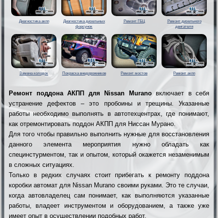
Диагностика акпп
Диагностика дизельных
Ремонт ГБЦ
Ремонт дизельного
форсунок
двигателя
Замена колодок
Покраска внедорожников
Ремонт мостов
Ремонт акпп
Ремонт поддона АКПП для Nissan Murano
включает в себя
устранение дефектов – это пробоины и трещины. Указанные
работы необходимо выполнять в автотехцентрах, где понимают,
как отремонтировать поддон АКПП для Ниссан Мурано.
Для того чтобы правильно выполнить нужные для восстановления
данного элемента мероприятия нужно обладать как
специнстурментом, так и опытом, который окажется незаменимым
в сложных ситуациях.
Только в редких случаях стоит прибегать к ремонту поддона
коробки автомат для Nissan Murano своими руками. Это те случаи,
когда автовладелец сам понимает, как выполняются указанные
работы, владеет инструментом и оборудованием, а также уже
имеет опыт в осуществлении подобных работ.