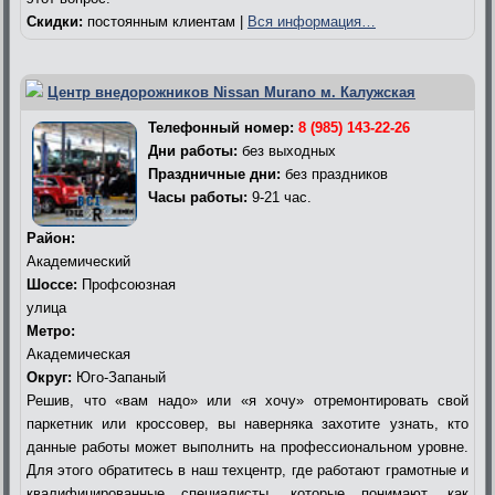
Скидки:
постоянным клиентам |
Вся информация…
Центр внедорожников Nissan Murano м. Калужская
Телефонный номер:
8 (985) 143-22-26
Дни работы:
без выходных
Праздничные дни:
без праздников
Часы работы:
9-21 час.
Район:
Академический
Шоссе:
Профсоюзная
улица
Метро:
Академическая
Округ:
Юго-Запаный
Решив, что «вам надо» или «я хочу» отремонтировать свой
паркетник или кроссовер, вы наверняка захотите узнать, кто
данные работы может выполнить на профессиональном уровне.
Для этого обратитесь в наш техцентр, где работают грамотные и
квалифицированные специалисты, которые понимают, как