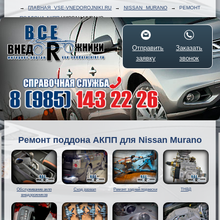
→
ГЛАВНАЯ VSE-VNEDOROJNIKI.RU
→
NISSAN MURANO
→
РЕМОНТ
ПОДДОНА АКПП
НИССАН МУРАНО
Отправить
Заказать
заявку
звонок
Ремонт поддона АКПП для Nissan Murano
Обслуживание акпп
Сход развал
Ремонт задней подвески
ТНВД
внедорожников