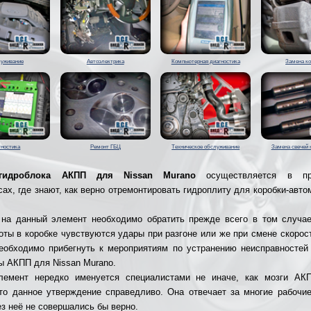
уживание
Автоэлектрика
Компьютерная диагностика
Замена к
гностика
Ремонт ГБЦ
Техническое обслуживание
Замена свечей 
гидроблока АКПП для Nissan Murano
осуществляется в пр
сах, где знают, как верно отремонтировать гидроплиту для коробки-авто
на данный элемент необходимо обратить прежде всего в том случае
оты в коробке чувствуются удары при разгоне или же при смене скорост
еобходимо прибегнуть к мероприятиям по устранению неисправностей
ы АКПП для Nissan Murano.
лемент нередко именуется специалистами не иначе, как мозги АК
что данное утверждение справедливо. Она отвечает за многие рабочи
ез неё не совершались бы верно.