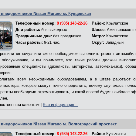
 внедорожников Nissan Murano м. Кунцевская
Телефонный номер:
8 (985) 143-22-26
Район:
Крылатское
Дни работы:
без выходных
Шоссе:
Аминьевское ш
Праздничные дни:
без праздников
Метро:
Крылатское
Часы работы:
9-21 час.
Округ:
Западный
решили «я хочу» или «мне необходимо» выполнить ремонт автомобил
 обслуживание, и вы понимаете, что такие работы должны выполня
ированные специалисты (дизелисты, мотористы, автомеханики), обра
сервис.
олагаем всем необходимым оборудованием, а в штате работают о
е мастера, которые смогут точно определить, почему случилась полом
грегаты необходимо отремонтировать, и какой способ будет наиболее э
ален.
остоянным клиентам |
Вся информация…
 внедорожников Nissan Murano м. Волгоградский проспект
Телефонный номер:
8 (985) 143-22-26
Район:
Кузьминки