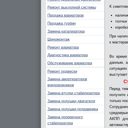
К симптом
Ремонт выхлопной системы
Продажа вариаторов
наличи
толчки
Продажа турбин
коробк
Замена катализатора
При налич
Шиномонтаж
к мастера
Ремонт вариатора
Диагностика вариатора
Во время
данным, а
Обслуживание вариатора
ситуациях
Ремонт подвески
выступает
Замена амортизаторов
С
внедорожников
Перед тем
Замена втулки стабилизатора
получите 
только по
Замена подушки двигателя
Сотрудн
Замена подушки подрамника
среднерын
Замена поперечного
АКПП для
стабилизатора
автомасте