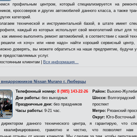
емся профильным центром, который специализируется на ремонт
ников, кроссоверов и других автомобилей данного класса, а также тра
ругих категорий.
лагаем технической и инструментальной базой, в штате имеет спе
профиля, каждый из которых использует свой многолетний опыт для то
 как именно выполнять ремонт автомобилей, в соответствии с какой тех
решили «я хочу» или «мне надо» найти хороший сервисный центр,
 можно доверять, вы можете обратиться на наше предприятие, будучи 
ве предоставляемых услуг.
остоянным клиентам |
Вся информация…
 внедорожников Nissan Murano г. Люберцы
Телефонный номер:
8 (985) 143-22-26
Район:
Выхино-Жулеби
Дни работы:
без выходных
Шоссе:
Волгоградский
Праздничные дни:
без праздников
проспект
Часы работы:
9-21 час.
Метро:
Рязанский прос
Округ:
Юго-Восточный
директором данного технического центра, я гарантирую, что сп
т квалифицированно, грамотно и честно, что позволяет нам 
льные отзывы от наших клиентов. Мы следим за тем, чтобы репутация