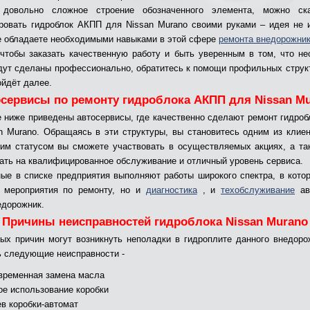
 довольно сложное строение обозначенного элемента, можно ска
ровать гидроблок АКПП для Nissan Murano своими руками – идея не 
е обладаете необходимыми навыками в этой сфере
ремонта внедорожни
 чтобы заказать качественную работу и быть уверенным в том, что н
дут сделаны профессионально, обратитесь к помощи профильных структ
ойдёт далее.
сервисы по ремонту гидроблока АКПП для Nissan M
е ниже приведены автосервисы, где качественно сделают ремонт гидро
n Murano. Обращаясь в эти структуры, вы становитесь одним из клие
тим статусом вы сможете участвовать в осуществляемых акциях, а та
ать на квалифицированное обслуживание и отличный уровень сервиса.
ые в списке предприятия выполняют работы широкого спектра, в кото
о мероприятия по ремонту, но и
диагностика
, и
техобслуживание
ав
едорожник.
Причины неисправностей гидроблока Nissan Murano
ных причин могут возникнуть неполадки в гидроплите данного внедоро
ь следующие неисправности -
временная замена масла
ое использование коробки
ев коробки-автомат