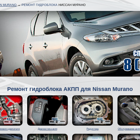
AN MURANO
→
РЕМОНТ ГИДРОБЛОКА
НИССАН МУРАНО
Ремонт гидроблока АКПП для Nissan Murano
нового двигателя
Диагностика акпп
Редуктора
Обслуживание акпп