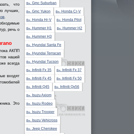
Gmc Suburban
Вн.
зать, что
из лучших,
Gmc Yukon
Honda Cr-V
Вн.
Вн.
ков
.
Honda Hr-V
Honda Pilot
Вн.
Вн.
еобходимые
Hummer H1
Hummer H2
Вн.
Вн.
ур, речь о
Hummer H3
Вн.
urano
Hyundai Santa Fe
Вн.
блока АКПП
Hyundai Terracan
Вн.
нтов нашей
Hyundai Tucson
Вн.
кже всегда
Infiniti Fx 35
Infiniti Fx 37
Вн.
Вн.
рые входят
Infiniti Fx 45
Infiniti Fx 50
Вн.
Вн.
томобилей
Infiniti Q45
Infiniti Qx56
Вн.
Вн.
Isuzu Axiom
Вн.
жника. Это
Isuzu Rodeo
Вн.
Isuzu Trooper
Вн.
Isuzu Vehicross
Вн.
Jeep Cherokee
Вн.