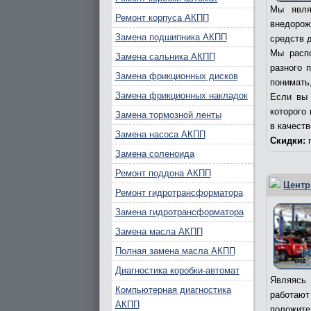
Мы явля
Ремонт корпуса АКПП
внедорож
Замена подшипника АКПП
средств д
Мы распо
Замена сальника АКПП
разного 
Замена фрикционных дисков
понимать,
Замена фрикционных накладок
Если вы 
которого
Замена тормозной ленты
в качест
Замена насоса АКПП
Скидки:
п
Замена соленоида
Ремонт поддона АКПП
Центр
Ремонт гидротрансформатора
Замена гидротрансформатора
Замена масла АКПП
Полная замена масла АКПП
Диагностика коробки-автомат
Являясь 
Компьютерная диагностика
работаю
АКПП
положите