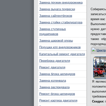
Замена пружин внедорожника
Замена рычага подвески
Собираясь
записатьс
Замена сайлентблоков
время вас
Замена стойки стабилизатора
Выполняет
Замена ступичных
нужно дат
подшипников
предостав
также об
Замена шаровой опоры
подходяща
Подушки кпп внедорожников
Центр
Капитальный ремонт двигателя
Переборка двигателя
Ремонт двигателя
Замена блока цилиндров
Замена коленвала
Я являюс
положит
Замена распредвала
выполня
Ремонт блока цилиндров
требован
Ремонт картера двигателя
Скидки:
п