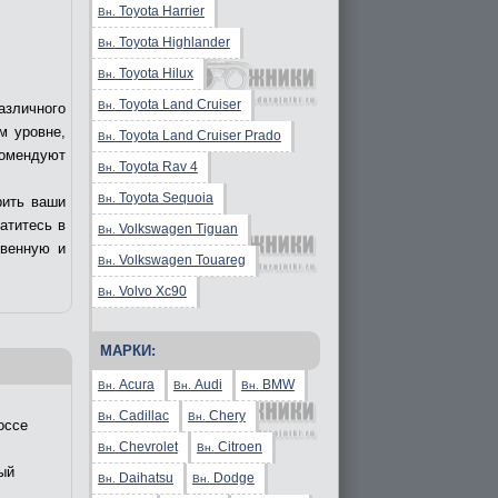
Toyota Harrier
Вн.
Toyota Highlander
Вн.
Toyota Hilux
Вн.
Toyota Land Cruiser
Вн.
азличного
м уровне,
Toyota Land Cruiser Prado
Вн.
комендуют
Toyota Rav 4
Вн.
Toyota Sequoia
Вн.
рить ваши
ратитесь в
Volkswagen Tiguan
Вн.
твенную и
Volkswagen Touareg
Вн.
Volvo Xc90
Вн.
МАРКИ:
Acura
Audi
BMW
Вн.
Вн.
Вн.
Cadillac
Chery
Вн.
Вн.
оссе
Chevrolet
Citroen
Вн.
Вн.
ый
Daihatsu
Dodge
Вн.
Вн.