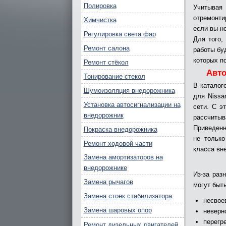
Полировка
Учитывая
отремонти
Химчистка
если вы н
Регулировка света фар
Для того,
Ремонт салона
работы бу
которых п
Ремонт стёкол
Авто
Тонирование стекол
В каталог
Шумоизоляция внедорожника
для Nissa
Установка автосигнализации на
сети. С э
внедорожник
рассчитыв
Приведенн
Покраска внедорожника
не тольк
Ремонт ходовой части
класса вн
Замена амортизаторов на
внедорожнике
Из-за раз
Замена рычагов
могут быт
Замена стоек стабилизатора
несвое
Замена шаровых опор
неверн
перегр
Ремонт дизельных двигателей