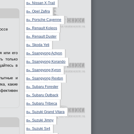
Nissan X-Trail
Вн.
Opel Zafira
Вн.
Porsche Cayenne
Вн.
Renault Koleos
Вн.
оссе
Renault Duster
Вн.
Skoda Yeti
Вн.
я или его
Ssangyong Actyon
Вн.
ть только
Ssangyong Korando
Вн.
щайтесь в
Ssangyong Kyron
Вн.
пытные и
Ssangyong Rexton
Вн.
ка, какие
Subaru Forester
Вн.
ффективен
Subaru Outback
Вн.
Subaru Tribeca
Вн.
Suzuki Grand Vitara
Вн.
Suzuki Jimny
Вн.
Suzuki Sx4
Вн.