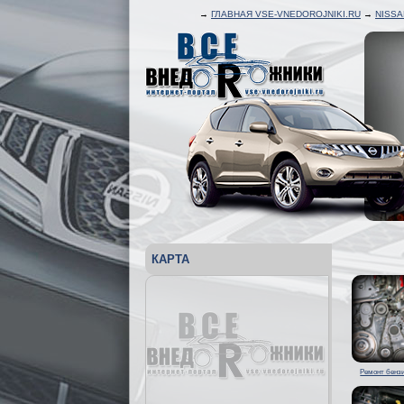
→
ГЛАВНАЯ VSE-VNEDOROJNIKI.RU
→
NISS
КАРТА
Ремонт бензи