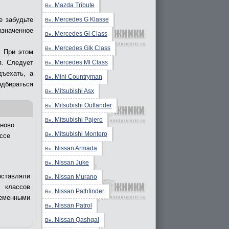
Mazda Tribute
Вн.
Mercedes G Klasse
е забудьте
Вн.
азначенное
Mercedes Gl Class
Вн.
Mercedes Glk Class
Вн.
. При этом
Mercedes Ml Class
я. Следует
Вн.
дъехать, а
Mini Countryman
Вн.
дбираться
Mitsubishi Asx
Вн.
Mitsubishi Outlander
Вн.
Mitsubishi Pajero
Вн.
ново
Mitsubishi Montero
Вн.
ссе
Nissan Armada
Вн.
Nissan Juke
Вн.
оставляли
Nissan Murano
Вн.
 классов
Nissan Pathfinder
Вн.
еменными
Nissan Patrol
Вн.
Nissan Qashqai
Вн.