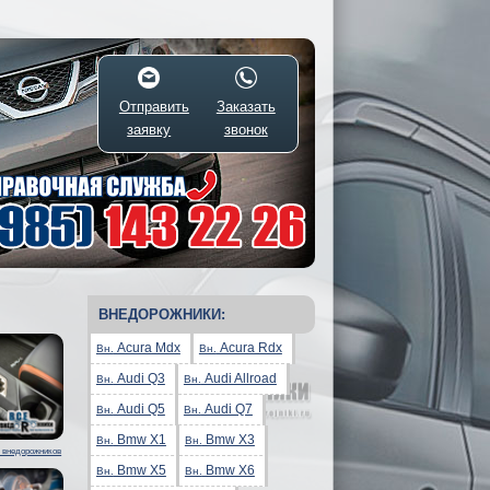
Отправить
Заказать
заявку
звонок
ВНЕДОРОЖНИКИ:
Acura Mdx
Acura Rdx
Вн.
Вн.
Audi Q3
Audi Allroad
Вн.
Вн.
Audi Q5
Audi Q7
Вн.
Вн.
Bmw X1
Bmw X3
Вн.
Вн.
 внедорожников
Bmw X5
Bmw X6
Вн.
Вн.