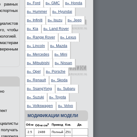
Ford
GMC
Honda
Вн.
Вн.
Вн.
е рамных
нспортных
Hummer
Hyundai
Вн.
Вн.
Infiniti
Isuzu
Jeep
Вн.
Вн.
Вн.
циалистов
Kia
Land Rover
Вн.
Вн.
го, чтобы
нологией.
Range Rover
Lexus
Вн.
Вн.
 мастерам
Lincoln
Mazda
Вн.
Вн.
уверенным
Mercedes
Mini
Вн.
Вн.
Mitsubishi
Nissan
Вн.
Вн.
Opel
Porsche
Вн.
Вн.
Renault
Skoda
Вн.
Вн.
SsangYong
Subaru
Вн.
Вн.
но
Suzuki
Toyota
Вн.
Вн.
Volkswagen
Volvo
Вн.
Вн.
пект
МОДИФИКАЦИИ МОДЕЛИ
ециалисты
3
Об-м
Привод
Кзв.
Дв.
Об-м см
получать
2.5
2488
Полный
Z51
 говорила