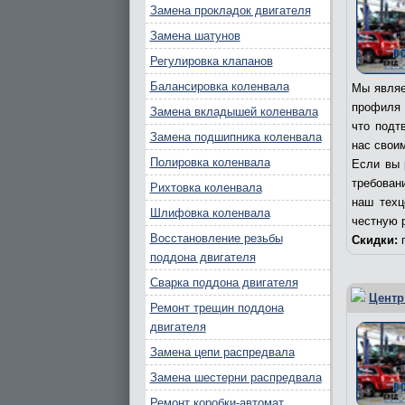
Замена прокладок двигателя
Замена шатунов
Регулировка клапанов
Балансировка коленвала
Мы являе
профиля 
Замена вкладышей коленвала
что подт
Замена подшипника коленвала
нас свои
Полировка коленвала
Если вы 
требовани
Рихтовка коленвала
наш техц
Шлифовка коленвала
честную 
Восстановление резьбы
Скидки:
п
поддона двигателя
Сварка поддона двигателя
Центр
Ремонт трещин поддона
двигателя
Замена цепи распредвала
Замена шестерни распредвала
Ремонт коробки-автомат