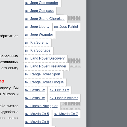
Jeep Commander
Вн.
Jeep Compass
Вн.
Jeep Grand Cherokee
Вн.
Jeep Liberty
Jeep Patriot
Вн.
Вн.
Jeep Wrangler
Вн.
обратиться
Kia Sorento
Вн.
Kia Sportage
Вн.
шаблонным
Land Rover Discovery
Вн.
нетипичных
Land Rover Freelander
Вн.
 его опыту
Range Rover Sport
Вн.
no
Range Rover Evogue
Вн.
опросу. Вы
Lexus Gx
Lexus Lx
Вн.
Вн.
n Murano и
Lexus Rx
Lincoln Aviator
Вн.
Вн.
с-листов
Lincoln Navigator
Вн.
гидроблока
Mazda Cx-5
Mazda Cx-7
Вн.
Вн.
нно наших
Mazda Cx-9
Вн.