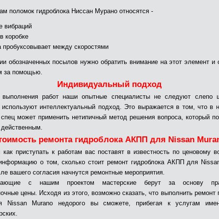
ам поломок гидроблока Ниссан Мурано относятся -
е вибраций
 в коробке
а пробуксовывает между скоростями
ии обозначенных посылов нужно обратить внимание на этот элемент и 
м за помощью.
Индивидуальный подход
 выполнения работ наши опытные специалисты не следуют слепо 
 используют интеллектуальный подход. Это выражается в том, что в 
 спец может применить нетипичный метод решения вопроса, который по
 действенным.
тоимость ремонта гидроблока АКПП для Nissan Mura
 как приступать к работам вас поставят в известность по ценовому в
информацию о том, сколько стоит ремонт гидроблока АКПП для Nissa
сле вашего согласия начнутся ремонтные мероприятия.
ичающие с нашим проектом мастерские берут за основу прай
очные цены. Исходя из этого, возможно сказать, что выполнить ремонт 
 Nissan Murano недорого вы сможете, прибегая к услугам име
рских.