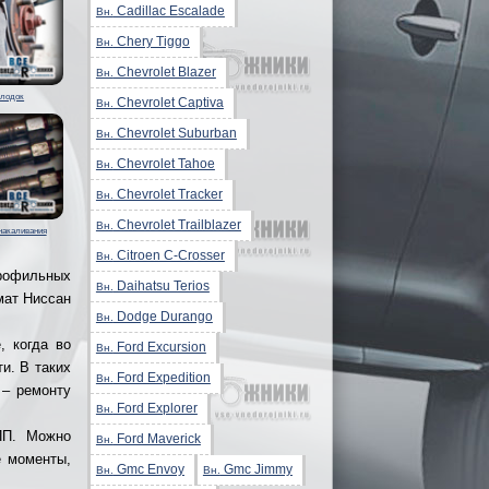
Cadillac Escalade
Вн.
Chery Tiggo
Вн.
Chevrolet Blazer
Вн.
олодок
Chevrolet Captiva
Вн.
Chevrolet Suburban
Вн.
Chevrolet Tahoe
Вн.
Chevrolet Tracker
Вн.
Chevrolet Trailblazer
Вн.
накаливания
Citroen C-Crosser
Вн.
офильных
Daihatsu Terios
Вн.
мат Ниссан
Dodge Durango
Вн.
, когда во
Ford Excursion
Вн.
и. В таких
Ford Expedition
Вн.
 – ремонту
Ford Explorer
Вн.
ПП. Можно
Ford Maverick
Вн.
е моменты,
Gmc Envoy
Gmc Jimmy
Вн.
Вн.