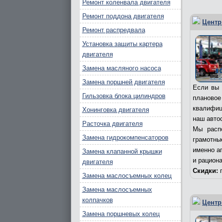
Ремонт коленвала двигателя
Ремонт поддона двигателя
Центр
Ремонт распредвала
Установка защиты картера
двигателя
Замена масляного насоса
Замена поршней двигателя
Если вы 
Гильзовка блока цилиндров
плановое
квалифиц
Хонинговка двигателя
наш авто
Расточка двигателя
Мы расп
Замена гидрокомпенсаторов
грамотны
именно а
Замена клапанной крышки
и рацион
двигателя
Скидки:
п
Замена маслосъемных колец
Замена маслосъемных
колпачков
Центр
Замена поршневых колец