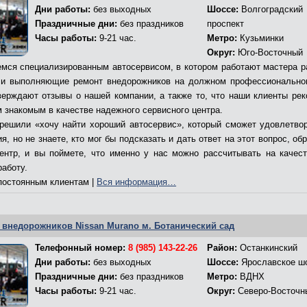
Дни работы:
без выходных
Шоссе:
Волгоградский
Праздничные дни:
без праздников
проспект
Часы работы:
9-21 час.
Метро:
Кузьминки
Округ:
Юго-Восточный
мся специализированным автосервисом, в котором работают мастера р
и выполняющие ремонт внедорожников на должном профессионально
верждают отзывы о нашей компании, а также то, что наши клиенты ре
м знакомым в качестве надежного сервисного центра.
решили «хочу найти хороший автосервис», который сможет удовлетво
я, но не знаете, кто мог бы подсказать и дать ответ на этот вопрос, об
ентр, и вы поймете, что именно у нас можно рассчитывать на качес
работу.
остоянным клиентам |
Вся информация…
 внедорожников Nissan Murano м. Ботанический сад
Телефонный номер:
8 (985) 143-22-26
Район:
Останкинский
Дни работы:
без выходных
Шоссе:
Ярославское ш
Праздничные дни:
без праздников
Метро:
ВДНХ
Часы работы:
9-21 час.
Округ:
Северо-Восточн