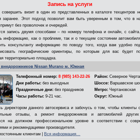
Запись на услуги
 совершить визит в один из представленных в каталоге техцентров н
я заранее. Этот подход позволит вам быть уверенным в том, что в н
 примут без проволочек и очередей.
ся запись двумя способами – по номеру телефона и онлайн, с сайта
ь информацию, как о проблеме, так и о текущем состоянии автомобил
ить консультанту информацию по поводу того, когда вам удобно по
рисовать географические ориентиры, по которым для вас будет по
я территориально площадка.
 внедорожников Nissan Murano м. Южная
Телефонный номер:
8 (985) 143-22-26
Район:
Северное Черта
Дни работы:
без выходных
Шоссе:
Варшавское шо
Праздничные дни:
без праздников
Метро:
Чертановская
Часы работы:
9-21 час.
Округ:
Южный
ь директором данного автосервиса и забочусь о том, чтобы клиенты 
ельные отзывы, а ремонт внедорожников и автомобилей других
лся на должном профессиональном уровне в соответствии с совр
иями и рекомендациями производителя.
остоянным клиентам |
Вся информация…