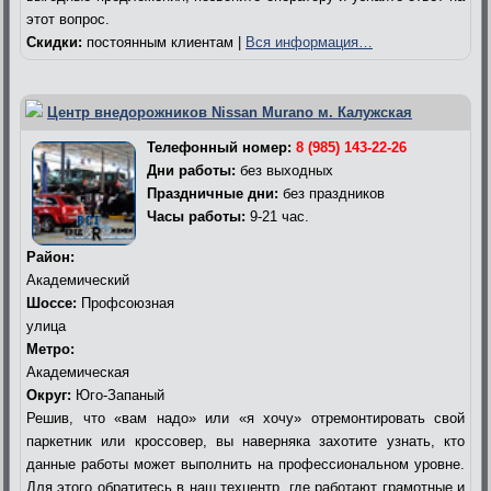
этот вопрос.
Скидки:
постоянным клиентам |
Вся информация…
Центр внедорожников Nissan Murano м. Калужская
Телефонный номер:
8 (985) 143-22-26
Дни работы:
без выходных
Праздничные дни:
без праздников
Часы работы:
9-21 час.
Район:
Академический
Шоссе:
Профсоюзная
улица
Метро:
Академическая
Округ:
Юго-Запаный
Решив, что «вам надо» или «я хочу» отремонтировать свой
паркетник или кроссовер, вы наверняка захотите узнать, кто
данные работы может выполнить на профессиональном уровне.
Для этого обратитесь в наш техцентр, где работают грамотные и