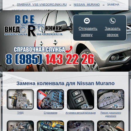
→
ГЛАВНАЯ VSE-VNEDOROJNIKI.RU
→
NISSAN MURANO
→
ЗАМЕНА
КОЛЕНВАЛА
НИССАН МУРАНО
Отправить
Заказать
заявку
звонок
Замена коленвала для Nissan Murano
ТНВД
Страхование
Установка автосигнализации
Ремонт дизельного
двигателя