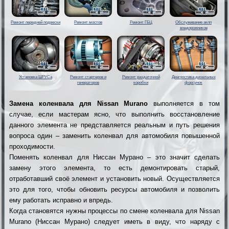
Ремонт передней подвески
Ремонт мостов
Ремонт ГБЦ
Обслуживание акпп
внедорожников
Установка ШРУСа
Ремонт стартеров и
Ремонт раздаточной
Диагностика дизельных
генераторов
коробки
форсунок
Замена коленвала для Nissan Murano
выполняется в том
случае, если мастерам ясно, что выполнить восстановление
данного элемента не представляется реальным и путь решения
вопроса один – заменить коленвал для автомобиля повышенной
проходимости.
Поменять коленвал для Ниссан Мурано – это значит сделать
замену этого элемента, то есть демонтировать старый,
отработавший своё элемент и установить новый. Осуществляется
это для того, чтобы обновить ресурсы автомобиля и позволить
ему работать исправно и впредь.
Когда становятся нужны процессы по смене коленвала для Nissan
Murano (Ниссан Мурано) следует иметь в виду, что наряду с