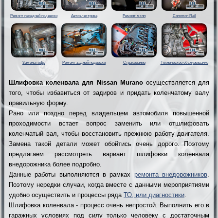
Ремонт передней подвески
Автоэлектрика
Ремонт мкпп
Common Rail
Замена гофр
Ремонт задней подвески
Страхование
Техническое обслуживание
Шлифовка коленвала для Nissan Murano
осуществляется для
того, чтобы избавиться от задиров и придать коленчатому валу
правильную форму.
Рано или поздно перед владельцем автомобиля повышенной
проходимости встает вопрос заменить или отшлифовать
коленчатый вал, чтобы восстановить прежнюю работу двигателя.
Замена такой детали может обойтись очень дорого. Поэтому
предлагаем рассмотреть вариант шлифовки коленвала
внедорожника более подробно.
Данные работы выполняются в рамках
ремонта внедорожников
.
Поэтому нередки случаи, когда вместе с данными мероприятиями
удобно осуществить и процессы ряда
ТО, или
диагностики
.
Шлифовка коленвала - процесс очень непростой. Выполнить его в
гаражных условиях под силу только человеку с достаточным