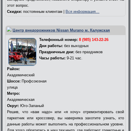
этот вопрос.
Скидки:
постоянным клиентам |
Вся информация…
Центр внедорожников Nissan Murano м. Калужская
Телефонный номер:
8 (985) 143-22-26
Дни работы:
без выходных
Праздничные дни:
без праздников
Часы работы:
9-21 час.
Район:
Академический
Шоссе:
Профсоюзная
улица
Метро:
Академическая
Округ:
Юго-Запаный
Решив, что «вам надо» или «я хочу» отремонтировать свой
паркетник или кроссовер, вы наверняка захотите узнать, кто
данные работы может выполнить на профессиональном уровне.
Для этого обратитесь в наш техцентр, где работают грамотные и