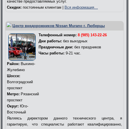
качестве предоставляемых услуг.
Скидки:
постоянным клиентам |
Вся информация…
Центр внедорожников Nissan Murano г. Люберцы
Телефонный номер:
8 (985) 143-22-26
Дни работы:
без выходных
Праздничные дни:
без праздников
Часы работы:
9-21 час.
Район:
Выхино-
Жулебино
Шоссе:
Волгоградский
проспект
Метро:
Рязанский
проспект
Округ:
Юго-
Восточный
Являясь директором данного технического центра, я
гарантирую, что специалисты работают квалифицированно,