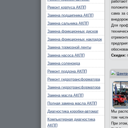
работаю
Ремонт корпуса АКПП
положите
сама за 
Замена подшипника АКПП
внедорож
Замена сальника АКПП
Для проф
Замена фрикционных дисков
техничес
отремонт
Замена фрикционных накладок
предпри
Замена тормозной ленты
обоснова
Замена насоса АКПП
Скидки:
п
Замена соленоида
Ремонт поддона АКПП
Центр
Ремонт гидротрансформатора
Замена гидротрансформатора
Замена масла АКПП
Полная замена масла АКПП
Диагностика коробки-автомат
Мы распо
том числ
Компьютерная диагностика
При этом
АКПП