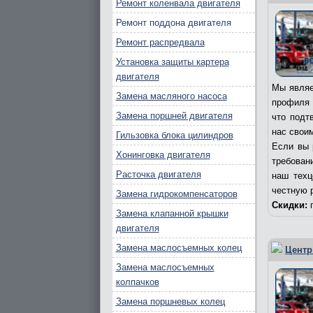
Ремонт коленвала двигателя
Ремонт поддона двигателя
Ремонт распредвала
Установка защиты картера
двигателя
Мы являе
Замена масляного насоса
профиля 
Замена поршней двигателя
что подт
нас свои
Гильзовка блока цилиндров
Если вы 
Хонинговка двигателя
требовани
Расточка двигателя
наш техц
честную 
Замена гидрокомпенсаторов
Скидки:
п
Замена клапанной крышки
двигателя
Замена маслосъемных колец
Центр
Замена маслосъемных
колпачков
Замена поршневых колец