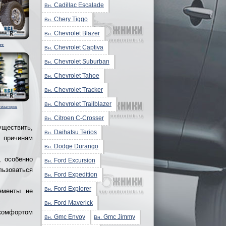
Cadillac Escalade
Вн.
Chery Tiggo
Вн.
Chevrolet Blazer
Вн.
нг
Chevrolet Captiva
Вн.
Chevrolet Suburban
Вн.
Chevrolet Tahoe
Вн.
Chevrolet Tracker
Вн.
Chevrolet Trailblazer
Вн.
тизаторов
Citroen C-Crosser
Вн.
ществить,
Daihatsu Terios
Вн.
 причинам
Dodge Durango
Вн.
, особенно
Ford Excursion
Вн.
льзоваться
Ford Expedition
Вн.
Ford Explorer
Вн.
ементы не
Ford Maverick
Вн.
 комфортом
Gmc Envoy
Gmc Jimmy
Вн.
Вн.