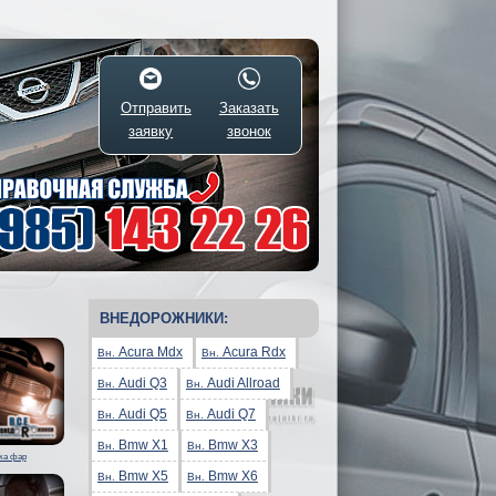
Отправить
Заказать
заявку
звонок
ВНЕДОРОЖНИКИ:
Acura Mdx
Acura Rdx
Вн.
Вн.
Audi Q3
Audi Allroad
Вн.
Вн.
Audi Q5
Audi Q7
Вн.
Вн.
Bmw X1
Bmw X3
Вн.
Вн.
ка фар
Bmw X5
Bmw X6
Вн.
Вн.