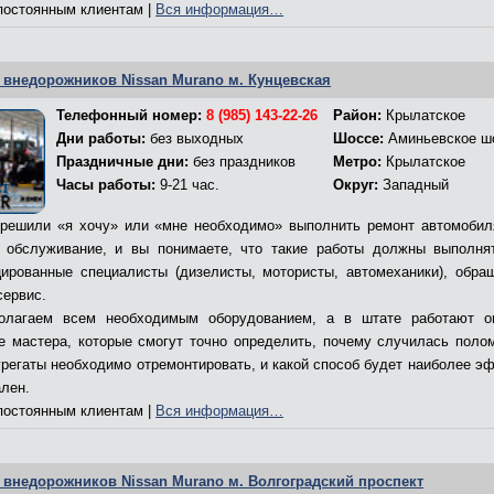
остоянным клиентам |
Вся информация…
 внедорожников Nissan Murano м. Кунцевская
Телефонный номер:
8 (985) 143-22-26
Район:
Крылатское
Дни работы:
без выходных
Шоссе:
Аминьевское ш
Праздничные дни:
без праздников
Метро:
Крылатское
Часы работы:
9-21 час.
Округ:
Западный
решили «я хочу» или «мне необходимо» выполнить ремонт автомобил
 обслуживание, и вы понимаете, что такие работы должны выполня
ированные специалисты (дизелисты, мотористы, автомеханики), обра
сервис.
олагаем всем необходимым оборудованием, а в штате работают о
е мастера, которые смогут точно определить, почему случилась полом
грегаты необходимо отремонтировать, и какой способ будет наиболее э
ален.
остоянным клиентам |
Вся информация…
 внедорожников Nissan Murano м. Волгоградский проспект