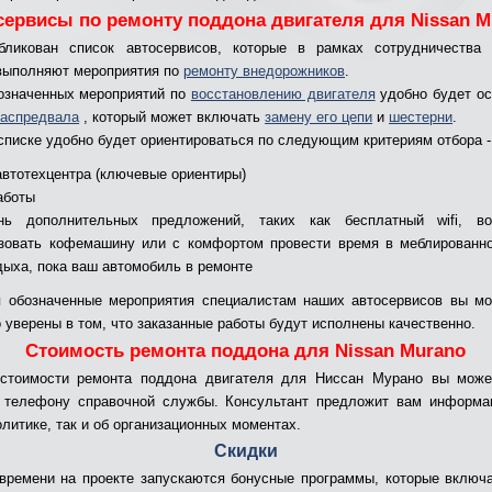
сервисы по ремонту поддона двигателя для Nissan M
бликован список автосервисов, которые в рамках сотрудничества
выполняют мероприятия по
ремонту внедорожников
.
означенных мероприятий по
восстановлению двигателя
удобно будет о
распредвала
, который может включать
замену его цепи
и
шестерни
.
списке удобно будет ориентироваться по следующим критериям отбора -
автотехцентра (ключевые ориентиры)
аботы
нь дополнительных предложений, таких как бесплатный wifi, во
зовать кофемашину или с комфортом провести время в меблированн
дыха, пока ваш автомобиль в ремонте
 обозначенные мероприятия специалистам наших автосервисов вы м
 уверены в том, что заказанные работы будут исполнены качественно.
Стоимость ремонта поддона для Nissan Murano
 стоимости ремонта поддона двигателя для Ниссан Мурано вы может
 телефону справочной службы. Консультант предложит вам информа
олитике, так и об организационных моментах.
Скидки
времени на проекте запускаются бонусные программы, которые включ