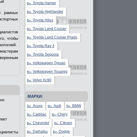
ый
Toyota Harrier
Вн.
Toyota Highlander
Вн.
е рамных
нспортных
Toyota Hilux
Вн.
Toyota Land Cruiser
Вн.
циалистов
Toyota Land Cruiser Prado
Вн.
го, чтобы
нологией.
Toyota Rav 4
Вн.
 мастерам
Toyota Sequoia
Вн.
уверенным
Volkswagen Tiguan
Вн.
Volkswagen Touareg
Вн.
Volvo Xc90
Вн.
МАРКИ:
но
Acura
Audi
BMW
Вн.
Вн.
Вн.
Cadillac
Chery
Вн.
Вн.
пект
Chevrolet
Citroen
Вн.
Вн.
Daihatsu
Dodge
ециалисты
Вн.
Вн.