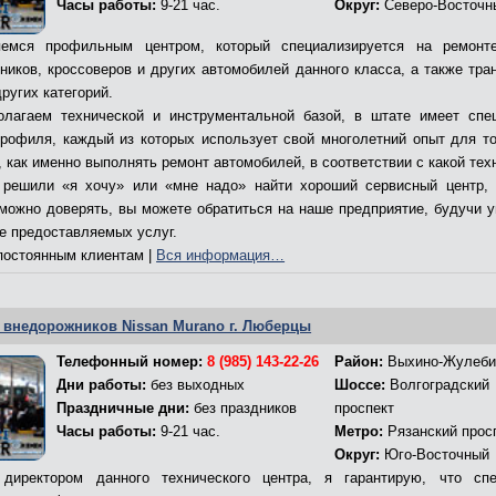
Часы работы:
9-21 час.
Округ:
Северо-Восточн
емся профильным центром, который специализируется на ремонт
ников, кроссоверов и других автомобилей данного класса, а также тра
ругих категорий.
лагаем технической и инструментальной базой, в штате имеет спе
профиля, каждый из которых использует свой многолетний опыт для то
 как именно выполнять ремонт автомобилей, в соответствии с какой тех
решили «я хочу» или «мне надо» найти хороший сервисный центр,
 можно доверять, вы можете обратиться на наше предприятие, будучи 
ве предоставляемых услуг.
остоянным клиентам |
Вся информация…
 внедорожников Nissan Murano г. Люберцы
Телефонный номер:
8 (985) 143-22-26
Район:
Выхино-Жулеби
Дни работы:
без выходных
Шоссе:
Волгоградский
Праздничные дни:
без праздников
проспект
Часы работы:
9-21 час.
Метро:
Рязанский прос
Округ:
Юго-Восточный
директором данного технического центра, я гарантирую, что сп