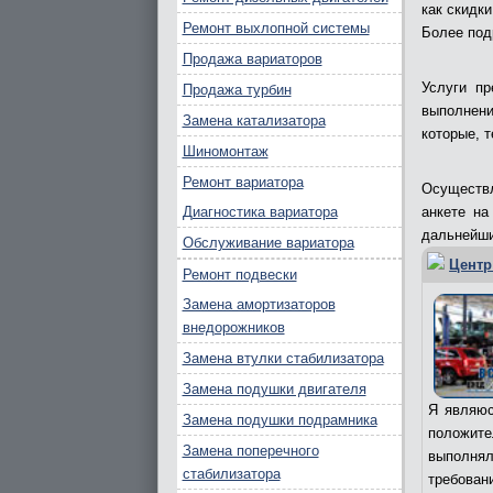
как скидки
Ремонт выхлопной системы
Более под
Продажа вариаторов
Услуги п
Продажа турбин
выполнени
Замена катализатора
которые, 
Шиномонтаж
Ремонт вариатора
Осуществл
Диагностика вариатора
анкете на
дальнейши
Обслуживание вариатора
Центр
Ремонт подвески
Замена амортизаторов
внедорожников
Замена втулки стабилизатора
Замена подушки двигателя
Я являюс
Замена подушки подрамника
положит
Замена поперечного
выполня
стабилизатора
требован