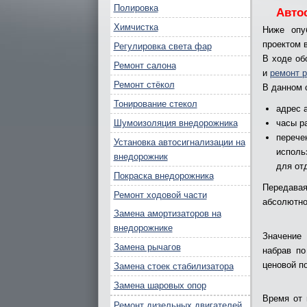
Полировка
Авто
Химчистка
Ниже опу
проектом 
Регулировка света фар
В ходе об
Ремонт салона
и
ремонт 
Ремонт стёкол
В данном 
Тонирование стекол
адрес 
Шумоизоляция внедорожника
часы р
перече
Установка автосигнализации на
исполь
внедорожник
для от
Покраска внедорожника
Передавая
Ремонт ходовой части
абсолютно
Замена амортизаторов на
внедорожнике
Значение
Замена рычагов
набрав по
ценовой п
Замена стоек стабилизатора
Замена шаровых опор
Время от 
Ремонт дизельных двигателей