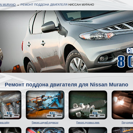
AN MURANO
→
РЕМОНТ ПОДДОНА ДВИГАТЕЛЯ
НИССАН МУРАНО
Ремонт поддона двигателя для Nissan Murano
ена гофр
Ремонт задней подвески
Ремонт рулевых реек
Регулиров