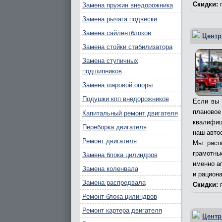
Скидки:
п
Замена пружин внедорожника
Замена рычага подвески
Замена сайлентблоков
Центр
Замена стойки стабилизатора
Замена ступичных
подшипников
Замена шаровой опоры
Подушки кпп внедорожников
Если вы 
плановое
Капитальный ремонт двигателя
квалифиц
Переборка двигателя
наш авто
Ремонт двигателя
Мы расп
грамотны
Замена блока цилиндров
именно а
Замена коленвала
и рацион
Замена распредвала
Скидки:
п
Ремонт блока цилиндров
Ремонт картера двигателя
Центр