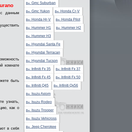
Gmc Suburban
Вн.
urano
Gmc Yukon
Honda Cr-V
Вн.
Вн.
 с данным
Honda Hr-V
Honda Pilot
Вн.
Вн.
существить
Hummer H1
Hummer H2
Вн.
Вн.
Hummer H3
Вн.
Hyundai Santa Fe
Вн.
Hyundai Terracan
Вн.
зможность
Hyundai Tucson
Вн.
ой комнате
Infiniti Fx 35
Infiniti Fx 37
Вн.
Вн.
Infiniti Fx 45
Infiniti Fx 50
Вн.
Вн.
ожете быть
Infiniti Q45
Infiniti Qx56
Вн.
Вн.
Isuzu Axiom
Вн.
е узнать,
Isuzu Rodeo
Вн.
цию, как о
Isuzu Trooper
Вн.
Isuzu Vehicross
Вн.
Jeep Cherokee
Вн.
ают в себя