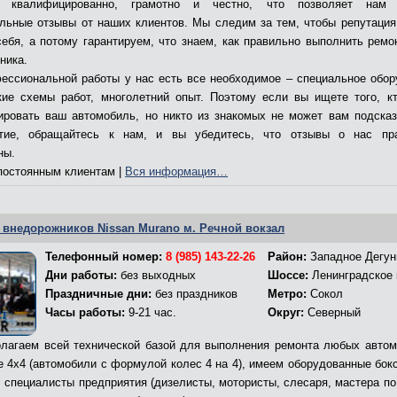
т квалифицированно, грамотно и честно, что позволяет нам 
льные отзывы от наших клиентов. Мы следим за тем, чтобы репутация
себя, а потому гарантируем, что знаем, как правильно выполнить ремо
ника.
ессиональной работы у нас есть все необходимое – специальное обор
кие схемы работ, многолетний опыт. Поэтому если вы ищете того, к
ировать ваш автомобиль, но никто из знакомых не может вам подсказ
ятие, обращайтесь к нам, и вы убедитесь, что отзывы о нас пр
ны.
остоянным клиентам |
Вся информация…
 внедорожников Nissan Murano м. Речной вокзал
Телефонный номер:
8 (985) 143-22-26
Район:
Западное Дегун
Дни работы:
без выходных
Шоссе:
Ленинградское
Праздничные дни:
без праздников
Метро:
Сокол
Часы работы:
9-21 час.
Округ:
Северный
лагаем всей технической базой для выполнения ремонта любых автом
е 4х4 (автомобили с формулой колес 4 на 4), имеем оборудованные бокс
, специалисты предприятия (дизелисты, мотористы, слесаря, мастера по