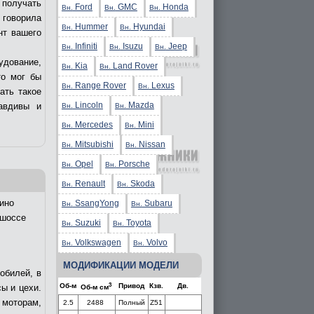
получать
Ford
GMC
Honda
Вн.
Вн.
Вн.
 говорила
Hummer
Hyundai
Вн.
Вн.
нт вашего
Infiniti
Isuzu
Jeep
Вн.
Вн.
Вн.
удование,
Kia
Land Rover
Вн.
Вн.
то мог бы
Range Rover
Lexus
Вн.
Вн.
ать такое
Lincoln
Mazda
авдивы и
Вн.
Вн.
Mercedes
Mini
Вн.
Вн.
Mitsubishi
Nissan
Вн.
Вн.
Opel
Porsche
Вн.
Вн.
Renault
Skoda
Вн.
Вн.
ино
SsangYong
Subaru
Вн.
Вн.
 шоссе
Suzuki
Toyota
Вн.
Вн.
Volkswagen
Volvo
Вн.
Вн.
МОДИФИКАЦИИ МОДЕЛИ
обилей, в
3
Об-м
Привод
Кзв.
Дв.
ы и цехи.
Об-м см
 моторам,
2.5
2488
Полный
Z51