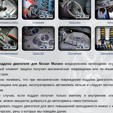
зированных коробок
Страхование
Ремонт акпп
Лифти
акпп внедорожников
Ремонт ГБЦ
Обслуживание
Замена амор
оддона двигателя для Nissan Murano
внедорожника необходимо осу
ный элемент защиты получил механическое повреждение или по иным
строя.
но понимать, что при механическом повреждении поддона двигателя
трещина или дыра, эксплуатировать автомобиль нельзя и следует воспо
ом.
 случае, если поддон получил только вмятину и внутренние эл
и, можно аккуратно добраться до автосервиса самостоятельно.
ровать поддон двигателя для авто повышенной проходимости можно с
терских, речь о которых мы поведём далее.