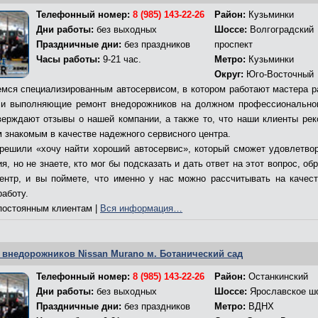
Телефонный номер:
8 (985) 143-22-26
Район:
Кузьминки
Дни работы:
без выходных
Шоссе:
Волгоградский
Праздничные дни:
без праздников
проспект
Часы работы:
9-21 час.
Метро:
Кузьминки
Округ:
Юго-Восточный
мся специализированным автосервисом, в котором работают мастера р
и выполняющие ремонт внедорожников на должном профессионально
верждают отзывы о нашей компании, а также то, что наши клиенты ре
м знакомым в качестве надежного сервисного центра.
решили «хочу найти хороший автосервис», который сможет удовлетво
я, но не знаете, кто мог бы подсказать и дать ответ на этот вопрос, об
ентр, и вы поймете, что именно у нас можно рассчитывать на качес
работу.
остоянным клиентам |
Вся информация…
 внедорожников Nissan Murano м. Ботанический сад
Телефонный номер:
8 (985) 143-22-26
Район:
Останкинский
Дни работы:
без выходных
Шоссе:
Ярославское ш
Праздничные дни:
без праздников
Метро:
ВДНХ