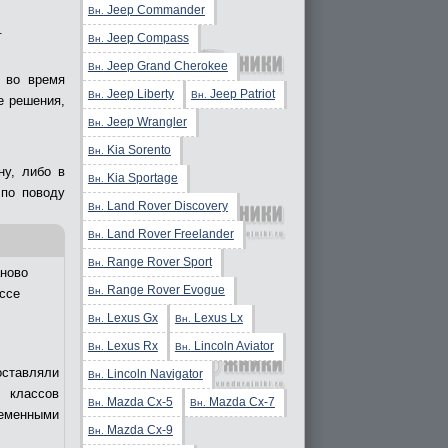
Jeep Commander
Вн.
.
Jeep Compass
Вн.
Jeep Grand Cherokee
Вн.
 во время
Jeep Liberty
Jeep Patriot
Вн.
Вн.
е решения,
Jeep Wrangler
Вн.
Kia Sorento
Вн.
ну, либо в
Kia Sportage
Вн.
 по поводу
Land Rover Discovery
Вн.
Land Rover Freelander
Вн.
Range Rover Sport
Вн.
ново
Range Rover Evogue
Вн.
ссе
Lexus Gx
Lexus Lx
Вн.
Вн.
Lexus Rx
Lincoln Aviator
Вн.
Вн.
оставляли
Lincoln Navigator
Вн.
 классов
Mazda Cx-5
Mazda Cx-7
Вн.
Вн.
еменными
Mazda Cx-9
Вн.