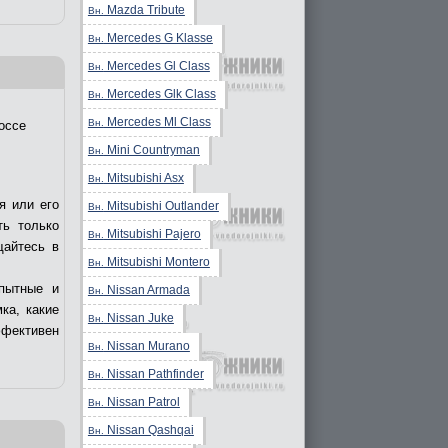
Mazda Tribute
Вн.
Mercedes G Klasse
Вн.
Mercedes Gl Class
Вн.
Mercedes Glk Class
Вн.
Mercedes Ml Class
Вн.
оссе
Mini Countryman
Вн.
Mitsubishi Asx
Вн.
я или его
Mitsubishi Outlander
Вн.
ть только
Mitsubishi Pajero
Вн.
щайтесь в
Mitsubishi Montero
Вн.
пытные и
Nissan Armada
Вн.
ка, какие
Nissan Juke
Вн.
ффективен
Nissan Murano
Вн.
Nissan Pathfinder
Вн.
Nissan Patrol
Вн.
Nissan Qashqai
Вн.