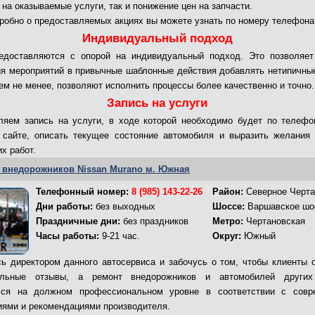
 на оказываемые услуги, так и понижение цен на запчасти.
робно о предоставляемых акциях вы можете узнать по номеру телефона
Индивидуальный подход
редоставляются с опорой на индивидуальный подход. Это позволяет
я мероприятий в привычные шаблонные действия добавлять нетипичны
тем не менее, позволяют исполнить процессы более качественно и точно.
Запись на услуги
яем запись на услуги, в ходе которой необходимо будет по телефо
 сайте, описать текущее состояние автомобиля и выразить желания
х работ.
 внедорожников Nissan Murano м. Южная
Телефонный номер:
8 (985) 143-22-26
Район:
Северное Черта
Дни работы:
без выходных
Шоссе:
Варшавское шо
Праздничные дни:
без праздников
Метро:
Чертановская
Часы работы:
9-21 час.
Округ:
Южный
ь директором данного автосервиса и забочусь о том, чтобы клиенты 
ельные отзывы, а ремонт внедорожников и автомобилей других
лся на должном профессиональном уровне в соответствии с совр
иями и рекомендациями производителя.