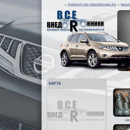
→
ГЛАВНАЯ VSE-VNEDOROJNIKI.RU
→
NISS
КАРТА
Зам