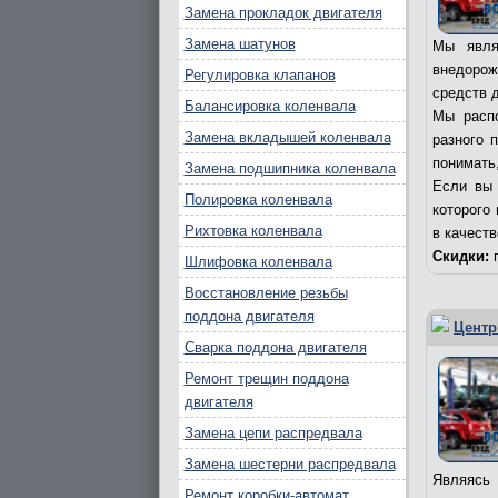
Замена прокладок двигателя
Замена шатунов
Мы явля
внедорож
Регулировка клапанов
средств д
Балансировка коленвала
Мы распо
Замена вкладышей коленвала
разного 
понимать,
Замена подшипника коленвала
Если вы 
Полировка коленвала
которого
Рихтовка коленвала
в качест
Скидки:
п
Шлифовка коленвала
Восстановление резьбы
поддона двигателя
Центр
Сварка поддона двигателя
Ремонт трещин поддона
двигателя
Замена цепи распредвала
Замена шестерни распредвала
Являясь 
Ремонт коробки-автомат