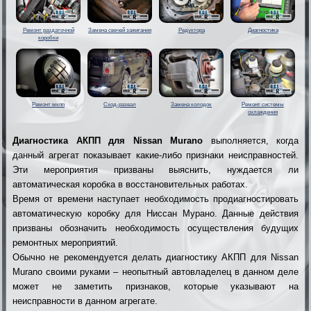
Ремонт раздаточной
Замена свечей зажигания
Редуктора
Диагностика
коробки
Ремонт мкпп
Сход-развал
Замена колодок
Ремонт системы
охлаждения
Диагностика АКПП для Nissan Murano
выполняется, когда
данный агрегат показывает какие-либо признаки неисправностей.
Эти мероприятия призваны выяснить, нуждается ли
автоматическая коробка в восстановительных работах.
Время от времени наступает необходимость продиагностировать
автоматическую коробку для Ниссан Мурано. Данные действия
призваны обозначить необходимость осуществления будущих
ремонтных мероприятий.
Обычно не рекомендуется делать диагностику АКПП для Nissan
Murano своими руками – неопытный автовладелец в данном деле
может не заметить признаков, которые указывают на
неисправности в данном агрегате.