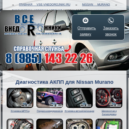
→
ГЛАВНАЯ VSE-VNEDOROJNIKI.RU
→
NISSAN MURANO
→
ДИАГНОСТИКА КОРОБКИ-АВТОМАТ
НИССАН МУРАНО
Отправить
Заказать
заявку
звонок
Диагностика АКПП для Nissan Murano
Установка ШРУСа
Покраска внедорожников
Установка автосигнализации
Шиномонтаж и
балансировка